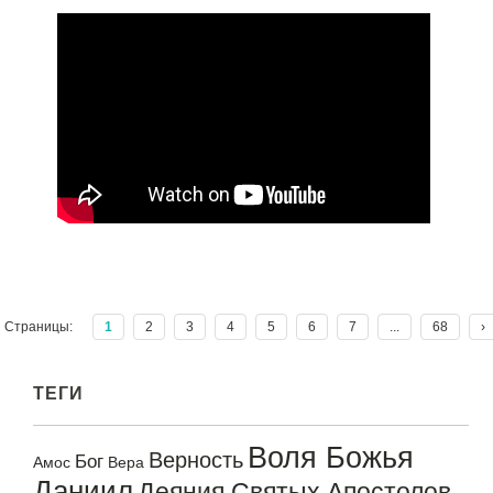
Страницы:
1
2
3
4
5
6
7
...
68
›
ТЕГИ
Воля Божья
Верность
Бог
Амос
Вера
Даниил
Деяния Святых Апостолов