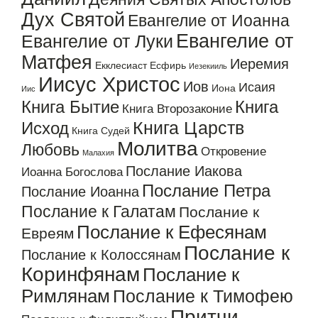
Дух Святой
Евангелие от Иоанна
Евангелие от
Евангелие от Луки
Матфея
Иеремия
Екклесиаст
Есфирь
Иезекииль
Иисус Христос
Иов
Исаия
Иона
Иис
Книга Бытие
Книга
Книга Второзаконие
Книга Царств
Исход
Книга Судей
Молитва
Любовь
Откровение
Малахия
Послание Иакова
Иоанна Богослова
Послание Петра
Послание Иоанна
Послание к Галатам
Послание к
Послание к Ефесянам
Евреям
Послание к
Послание к Колоссянам
Коринфянам
Послание к
Римлянам
Послание к Тимофею
Притчи