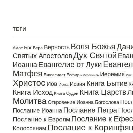
ТЕГИ
Воля Божья
Дан
Верность
Бог
Амос
Вера
Дух Святой
Святых Апостолов
Еван
Евангел
Евангелие от Луки
Иоанна
Матфея
Иеремия
Екклесиаст
Есфирь
Иезекииль
Иис
Христос
Книга Бытие
Иов
Исаия
К
Иона
Книга Царств
Книга Исход
Л
Книга Судей
Молитва
Пос
Откровение Иоанна Богослова
Послание Петра
Посл
Послание Иоанна
Послание к Ефе
Послание к Евреям
Послание к Коринфя
Колоссянам