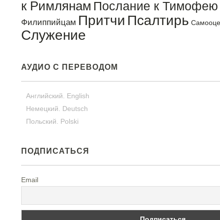
к Римлянам
Послание к Тимофею
Притчи
Псалтирь
Филиппийцам
Самооце
Служение
АУДИО С ПЕРЕВОДОМ
Английский. English
Немецкий. Deutsch
Польский. Polski
ПОДПИСАТЬСЯ
Email