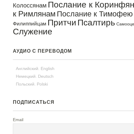
Послание к Коринфя
Колоссянам
к Римлянам
Послание к Тимофею
Притчи
Псалтирь
Филиппийцам
Самооце
Служение
АУДИО С ПЕРЕВОДОМ
Английский. English
Немецкий. Deutsch
Польский. Polski
ПОДПИСАТЬСЯ
Email