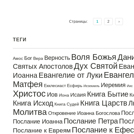
Страницы:
1
2
›
ТЕГИ
Воля Божья
Дан
Верность
Бог
Амос
Вера
Дух Святой
Святых Апостолов
Еван
Евангел
Евангелие от Луки
Иоанна
Матфея
Иеремия
Екклесиаст
Есфирь
Иезекииль
Иис
Христос
Книга Бытие
Иов
Исаия
К
Иона
Книга Царств
Книга Исход
Л
Книга Судей
Молитва
Пос
Откровение Иоанна Богослова
Послание Петра
Посл
Послание Иоанна
Послание к Ефе
Послание к Евреям