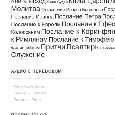
Книга Царств
Книга Исход
Л
Книга Судей
Молитва
Пос
Откровение Иоанна Богослова
Послание Петра
Посл
Послание Иоанна
Послание к Ефе
Послание к Евреям
Послание к Коринфя
Колоссянам
к Римлянам
Послание к Тимофею
Притчи
Псалтирь
Филиппийцам
Самооце
Служение
АУДИО С ПЕРЕВОДОМ
Английский. English
Немецкий. Deutsch
Польский. Polski