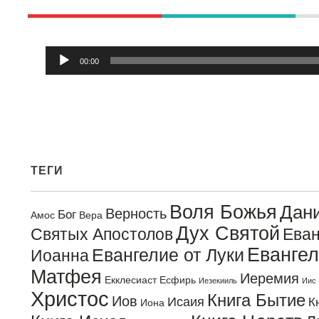
Аудиоплеер
00:00
ТЕГИ
Воля Божья
Дан
Верность
Бог
Амос
Вера
Дух Святой
Святых Апостолов
Еван
Евангел
Евангелие от Луки
Иоанна
Матфея
Иеремия
Екклесиаст
Есфирь
Иезекииль
Иис
Христос
Книга Бытие
Иов
Исаия
К
Иона