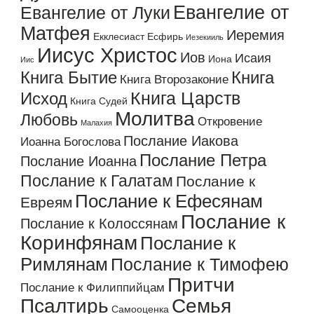
Евангелие от
Евангелие от Луки
Матфея
Иеремия
Екклесиаст
Есфирь
Иезекииль
Иисус Христос
Иов
Исаия
Иона
Иис
Книга Бытие
Книга
Книга Второзаконие
Книга Царств
Исход
Книга Судей
Молитва
Любовь
Откровение
Малахия
Послание Иакова
Иоанна Богослова
Послание Петра
Послание Иоанна
Послание к Галатам
Послание к
Послание к Ефесянам
Евреям
Послание к
Послание к Колоссянам
Коринфянам
Послание к
Римлянам
Послание к Тимофею
Притчи
Послание к Филиппийцам
Псалтирь
Семья
Самооценка