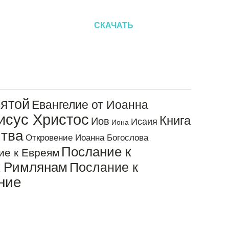
вверх/
вниз,
СКАЧАТЬ
чтобы
увеличить
или
уменьшить
громкость.
ятой
Евангелие от Иоанна
исус Христос
Книга
Иов
Исаия
Иона
тва
Откровение Иоанна Богослова
Послание к
ие к Евреям
к Римлянам
Послание к
ние