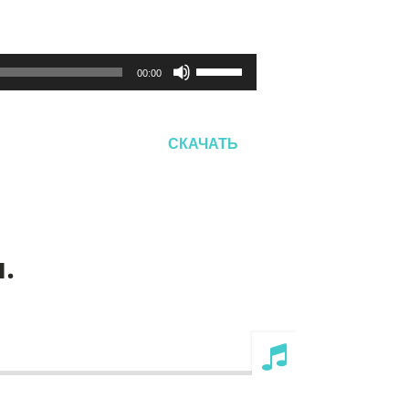
Используйте
00:00
клавиши
вверх/
вниз,
СКАЧАТЬ
чтобы
увеличить
или
уменьшить
громкость.
.