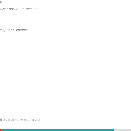
у,
тигли познания истины.
сь, царя чтите.
АУДИО ПРОПОВЕДИ