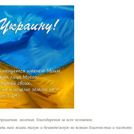
ошения, моления, благодарения за всех человеков,
одить нам жизнь тихую и безмятежную во всяком благочестии и чистоте,