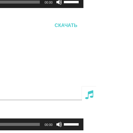
00:00
клавиши
вверх/
вниз,
СКАЧАТЬ
чтобы
увеличить
или
уменьшить
громкость.
Используйте
00:00
клавиши