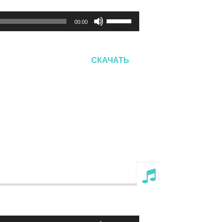
Используйте
00:00
клавиши
вверх/
вниз,
СКАЧАТЬ
чтобы
увеличить
или
уменьшить
громкость.
Используйте