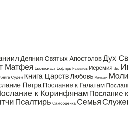
Дух Св
аниил
Деяния Святых Апостолов
И
от Матфея
Иеремия
Екклесиаст
Есфирь
Иезекииль
Иис
Моли
Книга Царств
Любовь
Книга Судей
Малахия
слание Петра
Послание к Галатам
Послан
ослание к Коринфянам
Послание 
итчи
Псалтирь
Семья
Служе
Самооценка