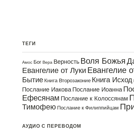
ТЕГИ
Воля Божья
Д
Верность
Бог
Амос
Вера
Евангелие 
Евангелие от Луки
Бытие
Книга Исход
Книга Второзаконие
По
Послание Иакова
Послание Иоанна
П
Ефесянам
Послание к Колоссянам
Пр
Тимофею
Послание к Филиппийцам
АУДИО С ПЕРЕВОДОМ