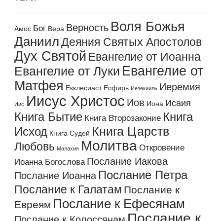
Воля Божья
Верность
Бог
Амос
Вера
Даниил
Деяния Святых Апостолов
Дух Святой
Евангелие от Иоанна
Евангелие от
Евангелие от Луки
Матфея
Иеремия
Екклесиаст
Есфирь
Иезекииль
Иисус Христос
Иов
Исаия
Иона
Иис
Книга Бытие
Книга
Книга Второзаконие
Книга Царств
Исход
Книга Судей
Молитва
Любовь
Откровение
Малахия
Послание Иакова
Иоанна Богослова
Послание Петра
Послание Иоанна
Послание к Галатам
Послание к
Послание к Ефесянам
Евреям
Послание к
Послание к Колоссянам