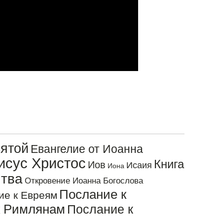
ятой
Евангелие от Иоанна
исус Христос
Книга
Иов
Исаия
Иона
тва
Откровение Иоанна Богослова
Послание к
ие к Евреям
к Римлянам
Послание к