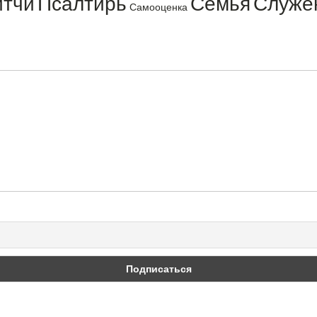
итчи
Псалтирь
Семья
Служе
Самооценка