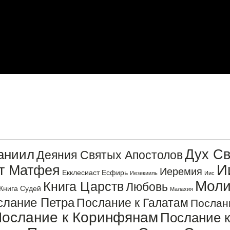
Дух Св
аниил
Деяния Святых Апостолов
И
от Матфея
Иеремия
Екклесиаст
Есфирь
Иезекииль
Иис
Моли
Книга Царств
Любовь
Книга Судей
Малахия
слание Петра
Послание к Галатам
Послан
ослание к Коринфянам
Послание 