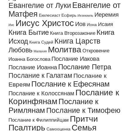
Евангелие от
Евангелие от Луки
Матфея
Иеремия
Екклесиаст
Есфирь
Иезекииль
Иисус Христос
Иов
Исаия
Иона
Иис
Книга Бытие
Книга
Книга Второзаконие
Книга Царств
Исход
Книга Судей
Молитва
Любовь
Откровение
Малахия
Послание Иакова
Иоанна Богослова
Послание Петра
Послание Иоанна
Послание к Галатам
Послание к
Послание к Ефесянам
Евреям
Послание к
Послание к Колоссянам
Коринфянам
Послание к
Римлянам
Послание к Тимофею
Притчи
Послание к Филиппийцам
Псалтирь
Семья
Самооценка