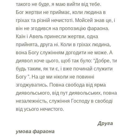
такого не буде, я маю вийти від тебе.
Бог жертви не приймає, коли людина в
гріхах та різній нечистоті. Мойсей знав це, і
він не згодився на пропозицію фараона.
Каїн і Авель принесли жертви, одна
прийнята, друга ні. Коли в гріхах людина,
вона Богу служінням догодити не може. А
диявол хоче цього, щоб так було: “Добре, ти
будь таким, як ти є, і вже починай служити
Богу ”. На це ми ніколи не повинні
згоджуватись. Повна свобода від ярма
диявольського, від пут диявольських, повна
незалежність, служіння Господу в свободі
від усього нечистого.
Друга
умова фараона