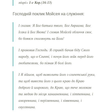
міцні»
1-e Кор.(16:13)
Господній поклик Мойсея на служіння:
І сказав: Я Бог батька твого, Бог Авраама, Бог
Ісака й Бог Якова! І сховав Мойсей обличчя своє,
бо боявся споглянуть на Бога!
І промовив Господь: Я справді бачив біду Свого
народу, що в Єгипті, і почув його зойк перед його
гнобителями, бо пізнав Я болі його.
І Я зійшов, щоб визволити його з єгипетської руки,
та щоб вивести його з цього краю до Краю
доброго й широкого, до Краю, що тече молоком
та медом до місця ханаанеянина, і хіттеянина, і
амореянина, і періззеянина, і хіввеянина, і
євусеянина.