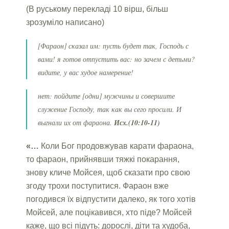
(В руському перекладі 10 вірш, більш
зрозуміло написано)
[Фараон] сказал им: пусть будет так, Господь с
вами! я готов отпустить вас: но зачем с детьми?
видите, у вас худое намерение!
нет: пойдите [одни] мужчины и совершите
служение Господу, так как вы сего просили. И
выгнали их от фараона.
Исх.(10:10-11)
«…
Коли Бог продовжував карати фараона,
то фараон, прийнявши тяжкі покарання,
знову кличе Мойсея, щоб сказати про свою
згоду трохи поступитися. Фараон вже
погодився їх відпустити далеко, як того хотів
Мойсей, але поцікавився, хто піде? Мойсей
каже, що всі підуть: дорослі, діти та худоба,