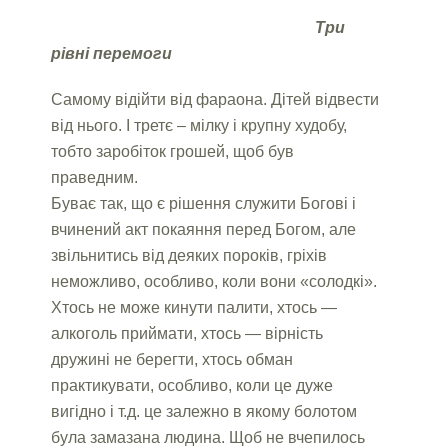
Три
рівні перемоги
Самому відійти від фараона. Дітей відвести
від нього. І третє – мілку і крупну худобу,
тобто заробіток грошей, щоб був
праведним.
Буває так, що є рішення служити Богові і
вчинений акт покаяння перед Богом, але
звільнитись від деяких пороків, гріхів
неможливо, особливо, коли вони «солодкі».
Хтось не може кинути палити, хтось —
алкоголь приймати, хтось — вірність
дружині не берегти, хтось обман
практикувати, особливо, коли це дуже
вигідно і т.д. це залежно в якому болотом
була замазана людина. Щоб не вчепилось