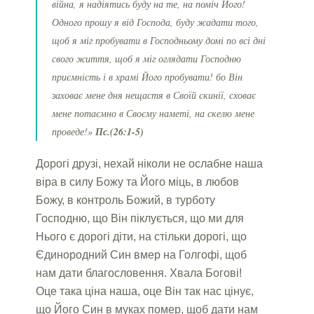
війна, я надіятись буду на те, на поміч Його!
Одного прошу я від Господа, буду жадати того,
щоб я міг пробувати в Господньому домі по всі дні
свого життя, щоб я міг оглядати Господню
приємність і в храмі Його
пробувати!
бо Він
заховає мене дня нещастя в Своїй скинії, сховає
мене потаємно в Своєму наметі, на скелю мене
проведе!»
Пс.(26:1-5)
Дорогі друзі, нехай ніколи не ослабне наша
віра в силу Божу та Його міць, в любов
Божу, в контроль Божий, в турботу
Господню, що Він піклується, що ми для
Нього є дорогі діти, на стільки дорогі, що
Єдинородний Син вмер на Голгофі, щоб
нам дати благословення. Хвала Богові!
Оце така ціна наша, оце Він так нас цінує,
що Його Син в муках помер, щоб дати нам