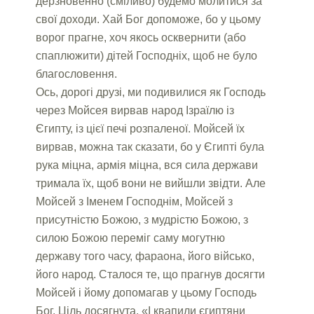
дерзновенно (сміливо) будемо молитися за
свої доходи. Хай Бог допоможе, бо у цьому
ворог прагне, хоч якось осквернити (або
спаплюжити) дітей Господніх, щоб не було
благословення.
Ось, дорогі друзі, ми подивилися як Господь
через Мойсея вирвав народ Ізраїлю із
Єгипту, із цієї печі розпаленої. Мойсей їх
вирвав, можна так сказати, бо у Єгипті була
рука міцна, армія міцна, вся сила держави
тримала їх, щоб вони не вийшли звідти. Але
Мойсей з Іменем Господнім, Мойсей з
присутністю Божою, з мудрістю Божою, з
силою Божою переміг саму могутню
державу того часу, фараона, його військо,
його народ. Сталося те, що прагнув досягти
Мойсей і йому допомагав у цьому Господь
Бог. Ціль досягнута. «І квапили єгиптяни