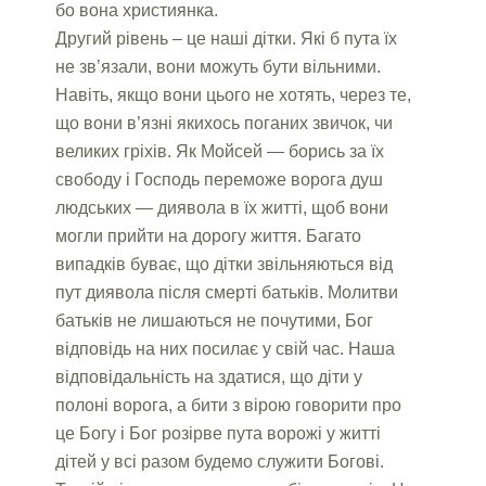
бо вона християнка.
Другий рівень – це наші дітки. Які б пута їх
не зв’язали, вони можуть бути вільними.
Навіть, якщо вони цього не хотять, через те,
що вони в’язні якихось поганих звичок, чи
великих гріхів. Як Мойсей — борись за їх
свободу і Господь переможе ворога душ
людських — диявола в їх житті, щоб вони
могли прийти на дорогу життя. Багато
випадків буває, що дітки звільняються від
пут диявола після смерті батьків. Молитви
батьків не лишаються не почутими, Бог
відповідь на них посилає у свій час. Наша
відповідальність на здатися, що діти у
полоні ворога, а бити з вірою говорити про
це Богу і Бог розірве пута ворожі у житті
дітей у всі разом будемо служити Богові.