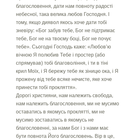
благословення, дати нам повноту радості
небесної, така велика любов Господня. І
тому, якщо диявол якось хоче дати тобі
зневіру: «Бог забув тебе, Бог не підтримає
тебе, Бог не на твоєму боці, Бог не почує
тебе». Сьогодні Господь каже: «Любов’ю
вічною Я полюбив Тебе і простер (або
спрямував) тобі благовоління, і ти в тіні
крил Моїх, і Я бережу тебе як зіницю ока, і Я
прожену від тебе всяке нечисте, яке хоче
принести тобі прокляття».
Дорогі християни, нам належить свобода,
нам належить благословення, ми не мусимо
оставатись в якомусь проклятті, ми не
мусимо зоставатись в якомусь не
благословенні, за нами Бог і з нами має
бути повнота Його благословень. Вір в це,