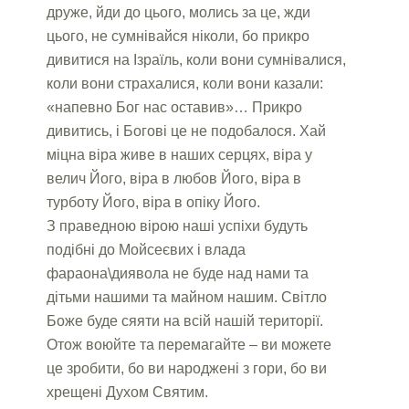
друже, йди до цього, молись за це, жди
цього, не сумнівайся ніколи, бо прикро
дивитися на Ізраїль, коли вони сумнівалися,
коли вони страхалися, коли вони казали:
«напевно Бог нас оставив»… Прикро
дивитись, і Богові це не подобалося. Хай
міцна віра живе в наших серцях, віра у
велич Його, віра в любов Його, віра в
турботу Його, віра в опіку Його.
З праведною вірою наші успіхи будуть
подібні до Мойсеєвих і влада
фараона\диявола не буде над нами та
дітьми нашими та майном нашим. Світло
Боже буде сяяти на всій нашій території.
Отож воюйте та перемагайте – ви можете
це зробити, бо ви народжені з гори, бо ви
хрещені Духом Святим.