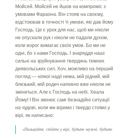
Мойсей. Мойсей не йшов на компроміс з
умовами Фараона. Він стояв на своєму,
відстоював в точності ті умови, які дав йому
Господь. Це є урок для нас, щоб ми ніколи
не опускали рук і ніколи не падали духом,
коли ворог вимагає своїх умов. Бо ми не
одні, бо з нами Господь. І знаряддя наші
сильні на зруйнування твердинь темних
диявольських сил. Хоч, можливо на перший
погляд — ніякої надії нема, мій рідний, мій
близький, мій родич напевно вже ніколи не
зміниться. Але є Господь на небі. Хвала
Йому! І Він змінює самі безнадійні ситуації
на чудові, коли ми віримо і твердо стоїмо у
вірі, як написано:
«Пильнуйте, стійте у вірі, будьте мужні, будьте