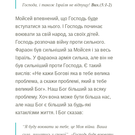
Господа, і також Ізраїля не відпущу!
Вих.(5:1-2)
Мойсей впевнений, що Господь буде
вступатися за нього. І Господь починає
воювати за свій народ, за своїх дітей.
Господь розпочав війну проти сильного.
Фараон був сильніший за Мойсея і за весь
Ізраїль. У фараона армія сильна, але він не
був сильніший проти Господа. Є такий
вислів: «Не кажи Богові яка в тебе велика
проблема, а скажи проблемі, який в тебе
великий Бог». Наш Бог більший за всяку
проблему. Хоч вона може бути більша нас,
але наш Бог є більший за будь-які
катаклізми життя. І Бог сказав:
“Я буду воювати за тебе, це Моя війна. Ваша
сила, лишатись у спокої”. «Господь буде воювати