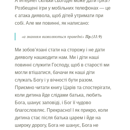
А Інтернет скільки сьогодні може дати грязі?
Розбещені ігри у мобільних телефонах — це
є
атака диявола, щоб дітей утримати при
собі. Але ми повинні, як написано:
«а знанням визволяються праведні»
Пр.(11:9)
Ми зобов’язані стати на сторожу і не дати
дияволу нашкодити нам. Ми і діти наші
повинні служити Господу, щоб в старості ми
могли втішатися, бачачи як наші діти
служать Богу і у вічності бути разом.
Приємно читати книгу Царів та спостерігати,
коли дитина йде слідами батька, любить
Бога, шанує заповіді, і Бог її чудово
благословляє. Прекрасно! І як прикро, коли
дитина стає після батька царем і йде на
широку дорогу, Бога не шанує, Бога не