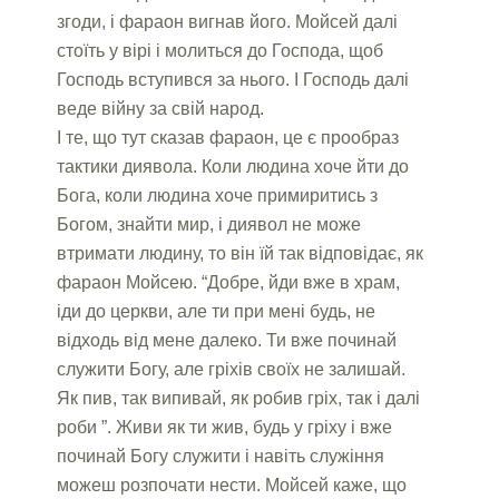
згоди, і фараон вигнав його. Мойсей далі
стоїть у вірі і молиться до Господа, щоб
Господь вступився за нього. І Господь далі
веде війну за свій народ.
І те, що тут сказав фараон, це є прообраз
тактики диявола. Коли людина хоче йти до
Бога, коли людина хоче примиритись з
Богом, знайти мир, і диявол не може
втримати людину, то він їй так відповідає, як
фараон Мойсею. “Добре, йди вже в храм,
іди до церкви, але ти при мені будь, не
відходь від мене далеко. Ти вже починай
служити Богу, але гріхів своїх не залишай.
Як пив, так випивай, як робив гріх, так і далі
роби ”. Живи як ти жив, будь у гріху і вже
починай Богу служити і навіть служіння
можеш розпочати нести. Мойсей каже, що