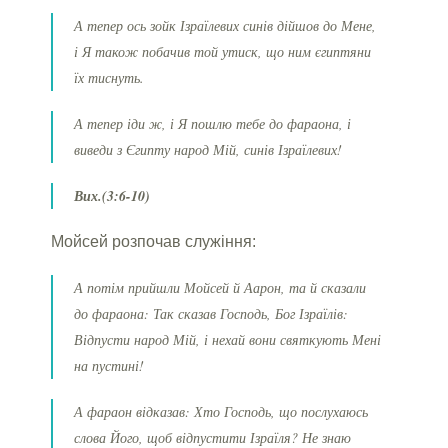
А тепер ось зойк Ізраїлевих синів дійшов до Мене,
і Я також побачив той утиск, що ним єгиптяни
їх тиснуть.
А тепер іди ж, і Я пошлю тебе до фараона, і
виведи з Єгипту народ Мій, синів Ізраїлевих!
Вих.(3:6-10)
Мойсей розпочав служіння:
А потім прийшли Мойсей й Аарон, та й сказали
до фараона: Так сказав Господь, Бог Ізраїлів:
Відпусти народ Мій, і нехай вони святкують Мені
на пустині!
А фараон відказав: Хто Господь, що послухаюсь
слова Його, щоб відпустити Ізраїля? Не знаю