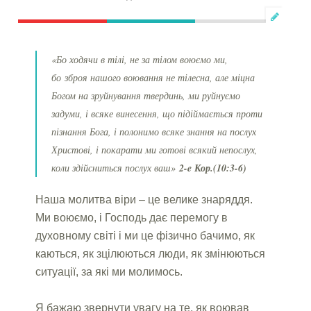
«Бо ходячи в тілі, не за тілом воюємо ми,
бо
зброя
нашого воювання не тілесна, але міцна
Богом на зруйнування твердинь, ми руйнуємо
задуми, і всяке винесення, що підіймається проти
пізнання Бога, і полонимо всяке знання на послух
Христові, і покарати ми готові всякий непослух,
коли здійсниться послух ваш»
2-e Кор.(10:3-6)
Наша молитва віри – це велике знаряддя.
Ми воюємо, і Господь дає перемогу в
духовному світі і ми це фізично бачимо, як
каються, як зцілюються люди, як змінюються
ситуації, за які ми молимось.
Я бажаю звернути увагу на те, як воював