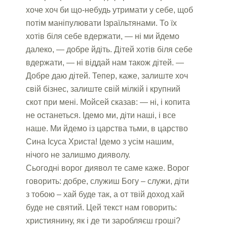
хоче хоч би що-небудь утримати у себе, щоб
потім маніпулювати Ізраїльтянами. То їх
хотів біля себе вдержати, — ні ми йдемо
далеко, — добре йдіть. Дітей хотів біля себе
вдержати, — ні віддай нам також дітей. —
Добре даю дітей. Тепер, каже, залиште хоч
свій бізнес, залиште свій мілкій і крупний
скот при мені. Мойсей сказав: — ні, і копита
не останеться. Ідемо ми, діти наші, і все
наше. Ми йдемо із царства тьми, в царство
Сина Ісуса Христа! Ідемо з усім нашим,
нічого не залишмо дияволу.
Сьогодні ворог диявол те саме каже. Ворог
говорить: добре, служиш Богу – служи, діти
з тобою – хай буде так, а от твій доход хай
буде не святий. Цей текст нам говорить:
християнину, як і де ти заробляєш гроші?