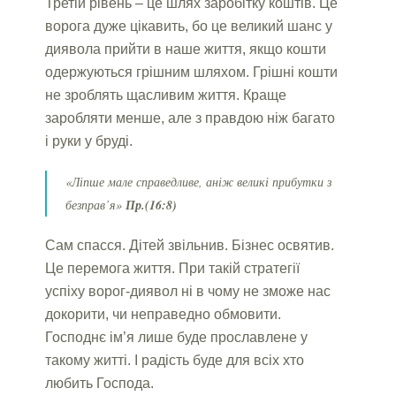
Третій рівень – це шлях заробітку коштів. Це
ворога дуже цікавить, бо це великий шанс у
диявола прийти в наше життя, якщо кошти
одержуються грішним шляхом. Грішні кошти
не зроблять щасливим життя. Краще
заробляти менше, але з правдою ніж багато
і руки у бруді.
«Ліпше мале справедливе, аніж великі прибутки з
безправ’я»
Пр.(16:8)
Сам спасся. Дітей звільнив. Бізнес освятив.
Це перемога життя. При такій стратегії
успіху ворог-диявол ні в чому не зможе нас
докорити, чи неправедно обмовити.
Господнє ім’я лише буде прославлене у
такому житті. І радість буде для всіх хто
любить Господа.