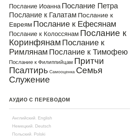
Послание Петра
Послание Иоанна
Послание к Галатам
Послание к
Послание к Ефесянам
Евреям
Послание к
Послание к Колоссянам
Коринфянам
Послание к
Римлянам
Послание к Тимофею
Притчи
Послание к Филиппийцам
Псалтирь
Семья
Самооценка
Служение
АУДИО С ПЕРЕВОДОМ
Английский. English
Немецкий. Deutsch
Польский. Polski