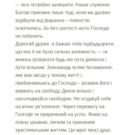
— все потрібно залишити. Наше служіння
Богові приємне лише тоді, коли ми далеко
відійшли від фараона – повністю
освятились, бо без святості ніхто Господа
не побачить.
Дорогий друже, я бажаю тебе підбадьорити,
що яка б не була сильна залежність — ти
можеш розірвати будь-які пута диявола і
бути вільним. Зненавидь всяке беззаконня,
яке має місце у твоєму житті і,
приблизившись до Господа – розірви його і
вирвись на свободу. Дихни вільно і
насолоджуйся свободою. Не осуджуй себе
на вічне ув’язнення. Через перемогу на
Голгофі ти приречений на успіх. Живи на
повну цікавим, легким та приємним
християнським життям. Це мрія твоєї душі,