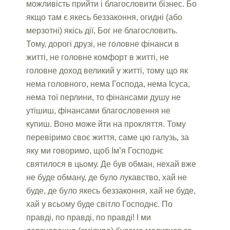
можливість прийти і благословити бізнес. Бо
якщо там є якесь беззаконня, огидні (або
мерзотні) якісь дії, Бог не благословить.
Тому, дорогі друзі, не головне фінанси в
житті, не головне комфорт в житті, не
головне доход великий у житті, тому що як
нема головного, нема Господа, нема Ісуса,
нема тої перлини, то фінансами душу не
утішиш, фінансами благословення не
купиш. Воно може йти на прокляття. Тому
перевіримо своє життя, саме цю галузь, за
яку ми говоримо, щоб Ім’я Господнє
святилося в цьому. Де був обман, нехай вже
не буде обману, де було лукавство, хай не
буде, де було якесь беззаконня, хай не буде,
хай у всьому буде світло Господнє. По
правді, по правді, по правді! І ми