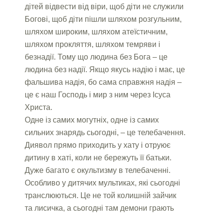
дітей відвести від віри, щоб діти не служили
Богові, щоб діти пішли шляхом розгульним,
шляхом широким, шляхом атеїстичним,
шляхом прокляття, шляхом темряви і
безнадії. Тому що людина без Бога – це
людина без надії. Якщо якусь надію і має, це
фальшива надія, бо сама справжня надія –
це є наш Господь і мир з ним через Ісуса
Христа.
Одне із самих могутніх, одне із самих
сильних знарядь сьогодні, – це телебачення.
Диявол прямо приходить у хату і отруює
дитину в хаті, коли не бережуть її батьки.
Дуже багато є окультизму в телебаченні.
Особливо у дитячих мультиках, які сьогодні
транслюються. Це не той колишній зайчик
та лисичка, а сьогодні там демони грають