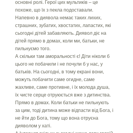
основні ролі. Герої цих мультиків – це
похоже, що їх з пекла подоставали.
Напевно в диявола немає таких лихих,
страшних, зубатих, хвостатих, лапастих, які
сьогодні дітей забавляють. Диявол діє на
дітей прямо в домах, коли ми, батьки, не
пильнуємо того.
А скільки там аморальності є! Діти ніколи б
цього не побачили і не почули б у нас, у
батьків. На сьогодні, в тому екрані вони,
можуть побачити саме огидне, саме
жахливе, саме противне, і їх молода душа,
їх чисте серце отруюється вже з дитинства.
Прямо в домах. Коли батьки не пильнують
за цим, тоді дитина може відпасти від Бога, і
не йти до Бога, тому що вона отруєна
дияволом у хаті.