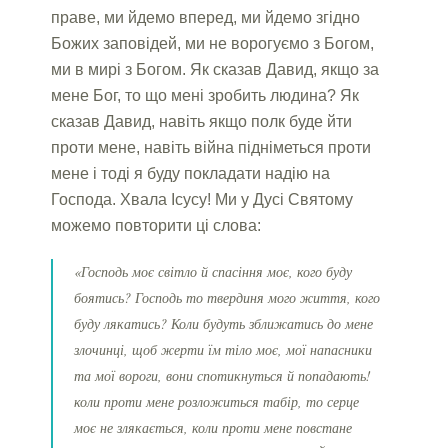
праве, ми йдемо вперед, ми йдемо згідно
Божих заповідей, ми не ворогуємо з Богом,
ми в мирі з Богом. Як сказав Давид, якщо за
мене Бог, то що мені зробить людина? Як
сказав Давид, навіть якщо полк буде йти
проти мене, навіть війна підніметься проти
мене і тоді я буду покладати надію на
Господа. Хвала Ісусу! Ми у Дусі Святому
можемо повторити ці слова:
«Господь моє світло й спасіння моє, кого буду
боятись? Господь то твердиня мого життя, кого
буду лякатись? Коли будуть зближатись до мене
злочинці, щоб жерти їм тіло моє, мої напасники
та мої вороги, вони спотикнуться й попадають!
коли проти мене розложиться табір, то серце
моє не злякається, коли проти мене повстане