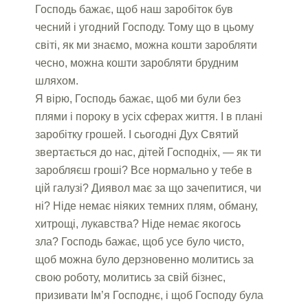
Господь бажає, щоб наш заробіток був
чесний і угодний Господу. Тому що в цьому
світі, як ми знаємо, можна кошти заробляти
чесно, можна кошти заробляти брудним
шляхом.
Я вірю, Господь бажає, щоб ми були без
плями і пороку в усіх сферах життя. І в плані
заробітку грошей. І сьогодні Дух Святий
звертається до нас, дітей Господніх, — як ти
заробляєш гроші? Все нормально у тебе в
цій галузі? Диявол має за що зачепитися, чи
ні? Ніде немає ніяких темних плям, обману,
хитрощі, лукавства? Ніде немає якогось
зла? Господь бажає, щоб усе було чисто,
щоб можна було дерзновенно молитись за
свою роботу, молитись за свій бізнес,
призивати Ім’я Господнє, і щоб Господу була