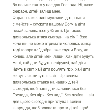
бо велике свято у нас для Господа. Ні, каже
фараон, дітей залиш мені.
Фараон каже: одні мужчини ідіть, глави
сімейств – служити вашому Богу, а діти
нехай залишаться у Єгипті. Це також
диявольська атака сьогодні на сім’ї. Вже
коли він не може втримати чоловіка, жінку,
тоді говорить: “добре, вже служи Богу, як
хочеш, але дітей мені лиши. Хай діти будуть
мені, хай діти будуть невіруючі, хай діти
йдуть в світ, хай діти роблять гріх, хай діти
живуть, як живуть в світі. Це велика
диявольська ставка на наших дітей
сьогодні, щоб наші діти залишилися без
Господа, без віри, без надії, без любові. І він
для цього сьогодні приготував великі
знаряддя, щоб воювати проти дітей, щоб