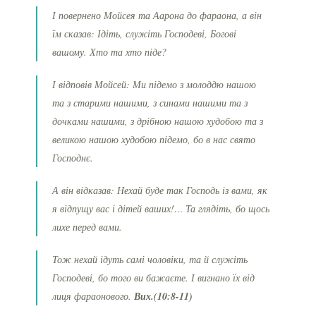
І повернено Мойсея та Аарона до фараона, а він
їм сказав: Ідіть, служіть Господеві, Богові
вашому. Хто та хто піде?
І відповів Мойсей: Ми підемо з молоддю нашою
та з старими нашими, з синами нашими та з
дочками нашими, з дрібною нашою худобою та з
великою нашою худобою підемо, бо в нас свято
Господнє.
А він відказав: Нехай буде так Господь із вами, як
я відпущу вас і дітей ваших!… Та глядіть, бо щось
лихе перед вами.
Тож нехай ідуть самі чоловіки, та й служіть
Господеві, бо того ви бажаєте. І вигнано їх від
лиця фараонового.
Вих.(10:8-11)