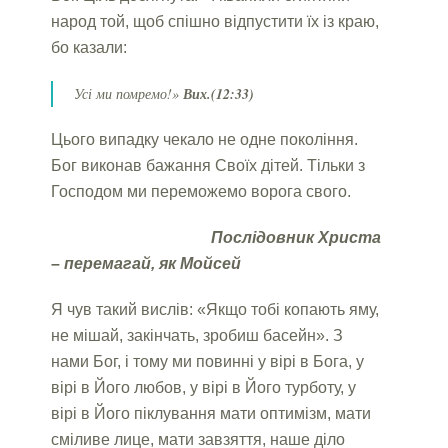
народ той, щоб спішно відпустити їх із
краю,
бо казали:
Усі ми помремо!»
Вих.(12:33)
Цього випадку чекало не одне покоління.
Бог виконав бажання Своїх дітей. Тільки з
Господом ми переможемо ворога свого.
Послідовник Христа
– перемагай, як Мойсей
Я чув такий вислів: «Якщо тобі копають яму,
не мішай, закінчать, зробиш басейн». З
нами Бог, і тому ми повинні у вірі в Бога, у
вірі в Його любов, у вірі в Його турботу, у
вірі в Його піклування мати оптимізм, мати
сміливе лице, мати завзяття, наше діло