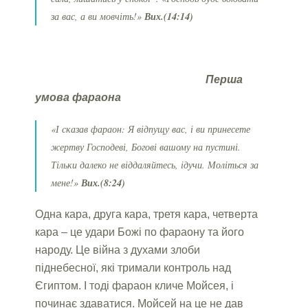
за вас, а ви мовчіть!»
Вих.(14:14)
Перша
умова фараона
«І сказав фараон: Я відпущу вас, і ви принесете
жертву Господеві, Богові вашому на пустині.
Тільки далеко не віддаляйтесь, ідучи. Моліться за
мене!»
Вих.(8:24)
Одна кара, друга кара, третя кара, четверта
кара – це удари Божі по фараону та його
народу. Це війна з духами злоби
піднебесної, які тримали контроль над
Єгиптом. І тоді фараон кличе Мойсея, і
починає здаватися. Мойсей на це не дав