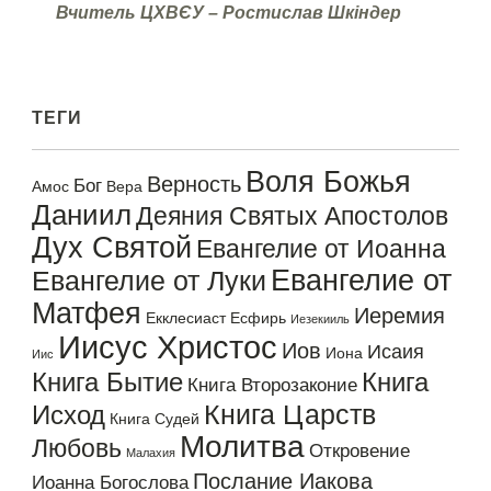
Вчитель ЦХВЄУ – Ростислав Шк
індер
ТЕГИ
Воля Божья
Верность
Бог
Амос
Вера
Даниил
Деяния Святых Апостолов
Дух Святой
Евангелие от Иоанна
Евангелие от
Евангелие от Луки
Матфея
Иеремия
Екклесиаст
Есфирь
Иезекииль
Иисус Христос
Иов
Исаия
Иона
Иис
Книга Бытие
Книга
Книга Второзаконие
Книга Царств
Исход
Книга Судей
Молитва
Любовь
Откровение
Малахия
Послание Иакова
Иоанна Богослова