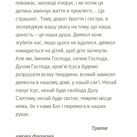
поважає, заповіді ігнорує, і як потім ця
дитина закінчує життя в проклятті… Це
страшно!.. Тому, дорогі браття і сестри, я
зосереджую вашу увагу на тому, що наша
цінність – це наша душа. Диявол хоче
згубити нас, якщо цього не вдалося, диявол
накидається на дітей, щоб діти загинули.
Але ми, Іменем Господа, силою Господа,
Духом Господа, кров’ю Ісуса будемо
розрушати всяку твердиню, всякий замисел
диявола в нашому домі, у нашій сім’ї. Нехай
панує Ісус, нехай буде свобода Духу
Святому, нехай буде світло, темряві місця
нема, бо з нами Бог і перемога в наших
руках.
Третя
умова фараона