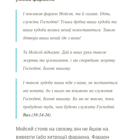
І покликав фараон Мойсея, та й сказав: Ідіть,
служіть Господеві! Тільки дрібна ваша худоба та
ваша худоба велика нехай позостанеться. Також
дітвора ваша нехай іде з вами!
Та Мойсей відказав: Дай в наші руки також
жертви та цілопалення, і ми спорядимо жертву
Господеві, Богові нашому.
І також худоба наша піде з нами, не зостанеться
ані копита, бо з нього ми візьмемо на служення
Господеві, Богові нашому. Бо ми не знаємо, поки
прибудемо туди, чим будемо служити Господеві.
Вих.(10:24-26)
Мойсей стояв на своєму, він не йшов на
виверти (або хитрощі) фараона. Фараон