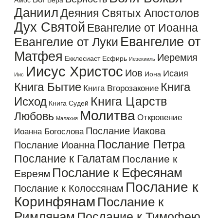
Амос
Вера
Даниил
Деяния Святых Апостолов
Дух Святой
Евангелие от Иоанна
Евангелие от
Евангелие от Луки
Матфея
Иеремия
Екклесиаст
Есфирь
Иезекииль
Иисус Христос
Иов
Исаия
Иона
Иис
Книга Бытие
Книга
Книга Второзаконие
Книга Царств
Исход
Книга Судей
Молитва
Любовь
Откровение
Малахия
Послание Иакова
Иоанна Богослова
Послание Петра
Послание Иоанна
Послание к Галатам
Послание к
Послание к Ефесянам
Евреям
Послание к
Послание к Колоссянам
Коринфянам
Послание к
Римлянам
Послание к Тимофею