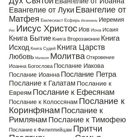
Дух Святой
Евангелие от Иоанна
Евангелие от
Евангелие от Луки
Матфея
Иеремия
Екклесиаст
Есфирь
Иезекииль
Иисус Христос
Иов
Исаия
Иона
Иис
Книга Бытие
Книга
Книга Второзаконие
Книга Царств
Исход
Книга Судей
Молитва
Любовь
Откровение
Малахия
Послание Иакова
Иоанна Богослова
Послание Петра
Послание Иоанна
Послание к Галатам
Послание к
Послание к Ефесянам
Евреям
Послание к
Послание к Колоссянам
Коринфянам
Послание к
Римлянам
Послание к Тимофею
Притчи
Послание к Филиппийцам