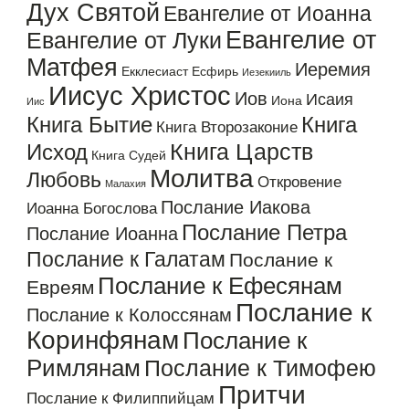
Дух Святой
Евангелие от Иоанна
Евангелие от
Евангелие от Луки
Матфея
Иеремия
Екклесиаст
Есфирь
Иезекииль
Иисус Христос
Иов
Исаия
Иона
Иис
Книга Бытие
Книга
Книга Второзаконие
Книга Царств
Исход
Книга Судей
Молитва
Любовь
Откровение
Малахия
Послание Иакова
Иоанна Богослова
Послание Петра
Послание Иоанна
Послание к Галатам
Послание к
Послание к Ефесянам
Евреям
Послание к
Послание к Колоссянам
Коринфянам
Послание к
Римлянам
Послание к Тимофею
Притчи
Послание к Филиппийцам