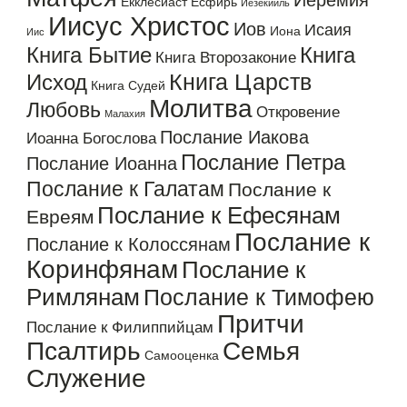
Иеремия
Екклесиаст
Есфирь
Иезекииль
Иисус Христос
Иов
Исаия
Иона
Иис
Книга Бытие
Книга
Книга Второзаконие
Книга Царств
Исход
Книга Судей
Молитва
Любовь
Откровение
Малахия
Послание Иакова
Иоанна Богослова
Послание Петра
Послание Иоанна
Послание к Галатам
Послание к
Послание к Ефесянам
Евреям
Послание к
Послание к Колоссянам
Коринфянам
Послание к
Римлянам
Послание к Тимофею
Притчи
Послание к Филиппийцам
Псалтирь
Семья
Самооценка
Служение