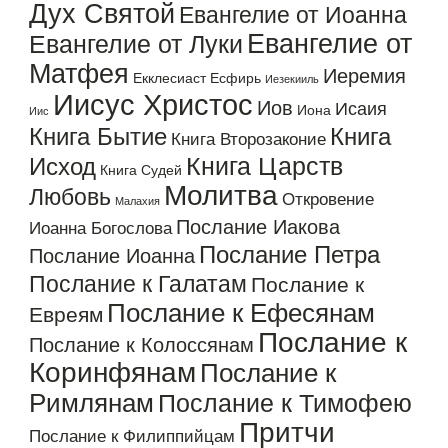
Дух Святой
Евангелие от Иоанна
Евангелие от
Евангелие от Луки
Матфея
Иеремия
Екклесиаст
Есфирь
Иезекииль
Иисус Христос
Иов
Исаия
Иона
Иис
Книга Бытие
Книга
Книга Второзаконие
Книга Царств
Исход
Книга Судей
Молитва
Любовь
Откровение
Малахия
Послание Иакова
Иоанна Богослова
Послание Петра
Послание Иоанна
Послание к Галатам
Послание к
Послание к Ефесянам
Евреям
Послание к
Послание к Колоссянам
Коринфянам
Послание к
Римлянам
Послание к Тимофею
Притчи
Послание к Филиппийцам