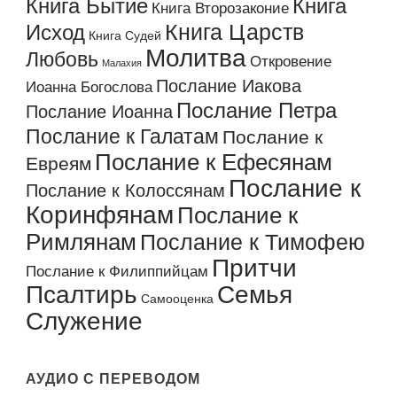
Книга Бытие
Книга
Книга Второзаконие
Книга Царств
Исход
Книга Судей
Молитва
Любовь
Откровение
Малахия
Послание Иакова
Иоанна Богослова
Послание Петра
Послание Иоанна
Послание к Галатам
Послание к
Послание к Ефесянам
Евреям
Послание к
Послание к Колоссянам
Коринфянам
Послание к
Римлянам
Послание к Тимофею
Притчи
Послание к Филиппийцам
Псалтирь
Семья
Самооценка
Служение
АУДИО С ПЕРЕВОДОМ