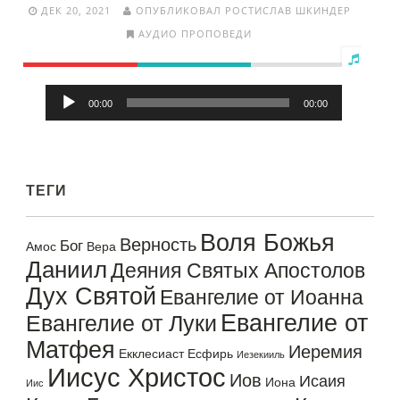
ДЕК 20, 2021
ОПУБЛИКОВАЛ РОСТИСЛАВ ШКИНДЕР
АУДИО ПРОПОВЕДИ
Аудиоплеер
00:00
00:00
ТЕГИ
Воля Божья
Верность
Бог
Амос
Вера
Даниил
Деяния Святых Апостолов
Дух Святой
Евангелие от Иоанна
Евангелие от
Евангелие от Луки
Матфея
Иеремия
Екклесиаст
Есфирь
Иезекииль
Иисус Христос
Иов
Исаия
Иона
Иис