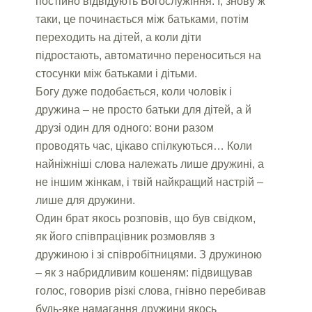
постійно відвідують Богослужіння. І, знову ж
таки, це починається між батьками, потім
переходить на дітей, а коли діти
підростають, автоматично переноситься на
стосунки між батьками і дітьми.
Богу дуже подобається, коли чоловік і
дружина – не просто батьки для дітей, а й
друзі один для одного: вони разом
проводять час, цікаво спілкуються… Коли
найніжніші слова належать лише дружині, а
не іншим жінкам, і твій найкращий настрій –
лише для дружини.
Один брат якось розповів, що був свідком,
як його співпрацівник розмовляв з
дружиною і зі співробітницями. З дружиною
– як з набридливим кошеням: підвищував
голос, говорив різкі слова, гнівно перебивав
будь-яке намагання дружини якось