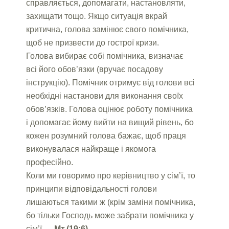
справляється, допомагати, настановляти,
захищати тощо. Якщо ситуація вкрай
критична, голова замінює свого помічника,
щоб не призвести до гострої кризи.
Голова вибирає собі помічника, визначає
всі його обов’язки (вручає посадову
інструкцію). Помічник отримує від голови всі
необхідні настанови для виконання своїх
обов’язків. Голова оцінює роботу помічника
і допомагає йому вийти на вищий рівень, бо
кожен розумний голова бажає, щоб праця
виконувалася найкраще і якомога
професійно.
Коли ми говоримо про керівництво у сім’ї, то
принципи відповідальності голови
лишаються такими ж (крім заміни помічника,
бо тільки Господь може забрати помічника у
сім’ї —
Мт.(19:6).