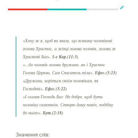
«Хочу ж я, щоб ви знали, що всякому чоловікові
голова Христос, а жінці голова чоловік, голова ж
Христові Бог».
1-e Кор.(11:3)
«…бо чоловік голова дружини ,як і Христос
Голова Церкви, Сам Спаситель тіла».
Ефec.(5:23)
«Дружини, коріться своїм чоловікам, як
Господеві».
Ефec.(5:22)
«І сказав Господь Бог: Не добре, щоб бути
чоловіку самотнім. Створю йому поміч, подібну
до нього».
Бут.(2:18)
Значення слів: