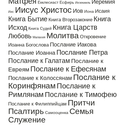
Матфея
Иеремия
Екклесиаст
Есфирь
Иезекииль
Иисус Христос
Иов
Исаия
Иона
Иис
Книга Бытие
Книга
Книга Второзаконие
Книга Царств
Исход
Книга Судей
Молитва
Любовь
Откровение
Малахия
Послание Иакова
Иоанна Богослова
Послание Петра
Послание Иоанна
Послание к Галатам
Послание к
Послание к Ефесянам
Евреям
Послание к
Послание к Колоссянам
Коринфянам
Послание к
Римлянам
Послание к Тимофею
Притчи
Послание к Филиппийцам
Псалтирь
Семья
Самооценка
Служение