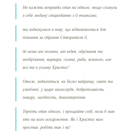
Не кажіть неправди один на одного, якщо скинули
з себе людину стародавню з її вчинками,
та зодягнулися в нову, що відновлюється для
пізнання за образом Створителя її,
де нема ані геллена, ані юдея, обрізання та
необрізання, варвара, скита, раба, вільного, але
все та в усьому Христос!
Отож, зодягніться, як Божі вибранці, святі та
улюблені, у щире милосердя, добротливість,
покору, лагідність, довготерпіння.
Терпіть один одного, і прощайте собі, коли б мав
хто на кого оскарження. Як і Христос вам
простив, робіть так і ви!