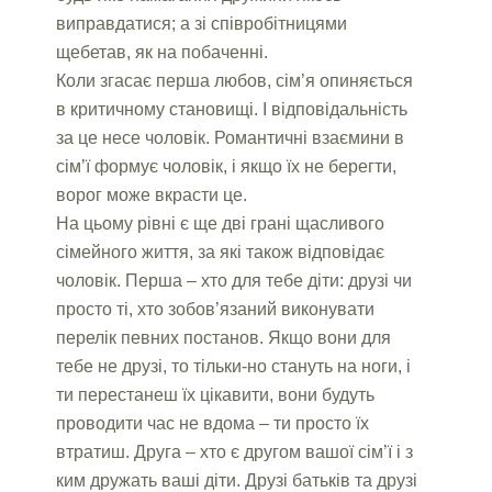
виправдатися; а зі співробітницями
щебетав, як на побаченні.
Коли згасає перша любов, сім’я опиняється
в критичному становищі. І відповідальність
за це несе чоловік. Романтичні взаємини в
сім’ї формує чоловік, і якщо їх не берегти,
ворог може вкрасти це.
На цьому рівні є ще дві грані щасливого
сімейного життя, за які також відповідає
чоловік. Перша – хто для тебе діти: друзі чи
просто ті, хто зобов’язаний виконувати
перелік певних постанов. Якщо вони для
тебе не друзі, то тільки-но стануть на ноги, і
ти перестанеш їх цікавити, вони будуть
проводити час не вдома – ти просто їх
втратиш. Друга – хто є другом вашої сім’ї і з
ким дружать ваші діти. Друзі батьків та друзі