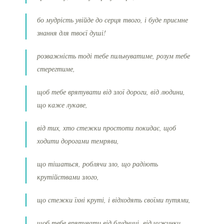
бо мудрість увійде до серця твого, і буде приємне
знання для твоєї душі!
розважність тоді тебе пильнуватиме, розум тебе
стерегтиме,
щоб тебе врятувати від злої дороги, від людини,
що каже лукаве,
від тих, хто стежки простоти покидає, щоб
ходити дорогами темряви,
що тішаться, роблячи зло, що радіють
крутійствами злого,
що стежки їхні круті, і відходять своїми путями,
щоб тебе врятувати від блудниці, від чужинки,