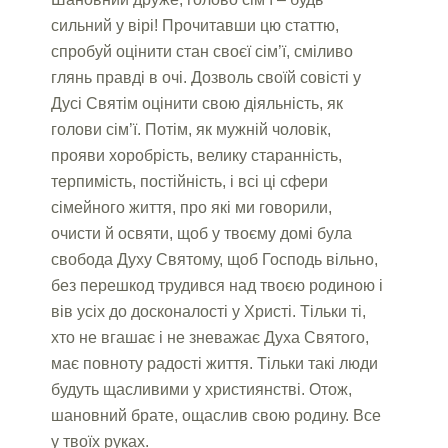
сильний у вірі! Прочитавши цю статтю,
спробуй оцінити стан своєї сім’ї, сміливо
глянь правді в очі. Дозволь своїй совісті у
Дусі Святім оцінити свою діяльність, як
голови сім’ї. Потім, як мужній чоловік,
прояви хоробрість, велику старанність,
терпимість, постійність, і всі ці сфери
сімейного життя, про які ми говорили,
очисти й освяти, щоб у твоєму домі була
свобода Духу Святому, щоб Господь вільно,
без перешкод трудився над твоєю родиною і
вів усіх до досконалості у Христі. Тільки ті,
хто не вгашає і не зневажає Духа Святого,
має повноту радості життя. Тільки такі люди
будуть щасливими у християнстві. Отож,
шановний брате, ощаслив свою родину. Все
у твоїх руках.