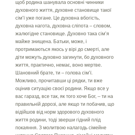
щоб родина шанувала основні чинники
духовного життя, духовне становище такої
сім’ї уже погане. Це духовна вбогість,
духовна нагота, духовна сліпота – словом,
жалюгідне становище. Духовно така сім’я
майже знищена. Батьки, може, і
протримаються якось у вірі до смерті, але
діти можуть духовно загинути, бо духовного
життя, практично, немає, воно мертве.
Шановний брате, ти – голова сім’ї.
Можливо, прочитавши ці рядки, ти вже
оцінив ситуацію своєї родини. Якщо все у
вас гаразд, все так, як того хоче Бог, – ти на
правильній дорозі, але якщо ти побачив, що
відійшов від норм здорового духовного
життя родини, тоді зверши гідний плід
покаяння. З молитвою налагодь сімейне