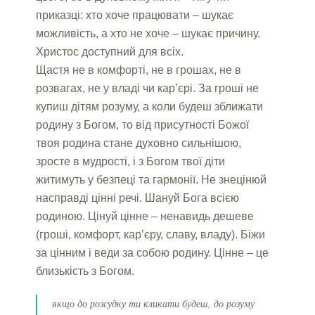
приказці: хто хоче працювати – шукає
можливість, а хто не хоче – шукає причину.
Христос доступний для всіх.
Щастя не в комфорті, не в грошах, не в
розвагах, не у владі чи кар’єрі. За гроші не
купиш дітям розуму, а коли будеш зближати
родину з Богом, то від присутності Божої
твоя родина стане духовно сильнішою,
зросте в мудрості, і з Богом твої діти
житимуть у безпеці та гармонії. Не знецінюй
насправді цінні речі. Шануй Бога всією
родиною. Цінуй цінне – ненавидь дешеве
(гроші, комфорт, кар’єру, славу, владу). Біжи
за цінним і веди за собою родину. Цінне – це
близькість з Богом.
якщо до розсудку ти кликати будеш, до розуму