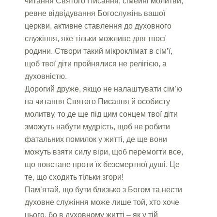
читання Святого Писання, сімейні молитви,
ревне відвідування Богослужінь вашої
церкви, активне ставлення до духовного
служіння, яке тільки можливе для твоєї
родини. Створи такий мікроклімат в сім’ї,
щоб твої діти пройнялися не релігією, а
духовністю.
Дорогий друже, якщо не налаштувати сім’ю
на читання Святого Писання й особисту
молитву, то де ще під цим сонцем твої діти
зможуть набути мудрість, щоб не робити
фатальних помилок у житті, де ще вони
можуть взяти силу віри, щоб перемогти все,
що повстане проти їх безсмертної душі. Це
те, що сходить тільки згори!
Пам’ятай, що бути близько з Богом та нести
духовне служіння може лише той, хто хоче
цього, бо в духовному житті – як у тій