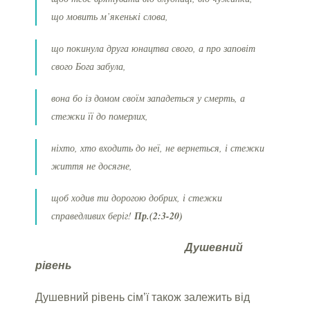
що мовить м’якенькі слова,
що покинула друга юнацтва свого, а про заповіт
свого Бога забула,
вона бо із домом своїм западеться у смерть, а
стежки її до померлих,
ніхто, хто входить до неї, не вернеться, і стежки
життя не досягне,
щоб ходив ти дорогою добрих, і стежки
справедливих беріг!
Пр.(2:3-20)
Душевний
рівень
Душевний рівень сім’ї також залежить від