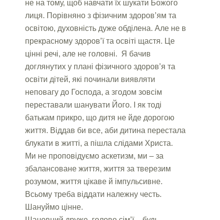
не на тому, щоб навчати їх шукати Божого
лиця. Порівняно з фізичним здоров’ям та
освітою, духовність дуже обділена. Але не в
прекрасному здоров’ї та освіті щастя. Це
цінні речі, але не головні. Я бачив
доглянутих у плані фізичного здоров’я та
освіти дітей, які починали виявляти
неповагу до Господа, а згодом зовсім
переставали шанувати Його. І як тоді
батькам прикро, що дитя не йде дорогою
життя. Віддав би все, аби дитина перестала
блукати в житті, а пішла слідами Христа.
Ми не проповідуємо аскетизм, ми – за
збалансоване життя, життя за тверезим
розумом, життя цікаве й імпульсивне.
Всьому треба віддати належну честь.
Шануймо цінне.
Шановний друже, голово сім’ї – будь