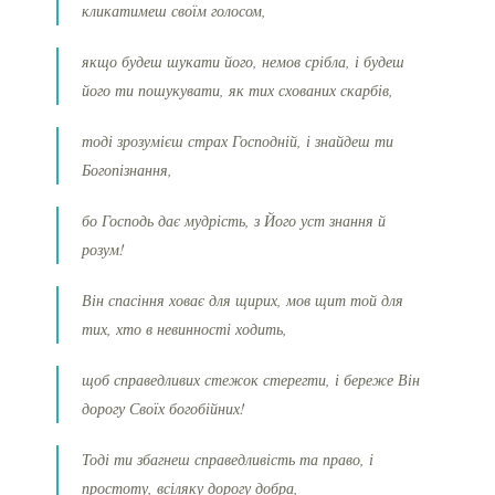
кликатимеш своїм голосом,
якщо будеш шукати його, немов срібла, і будеш
його ти пошукувати, як тих схованих скарбів,
тоді зрозумієш страх Господній, і знайдеш ти
Богопізнання,
бо Господь дає мудрість, з Його уст знання й
розум!
Він спасіння ховає для щирих, мов щит той для
тих, хто в невинності ходить,
щоб справедливих стежок стерегти, і береже Він
дорогу Своїх богобійних!
Тоді ти збагнеш справедливість та право, і
простоту, всіляку дорогу добра,