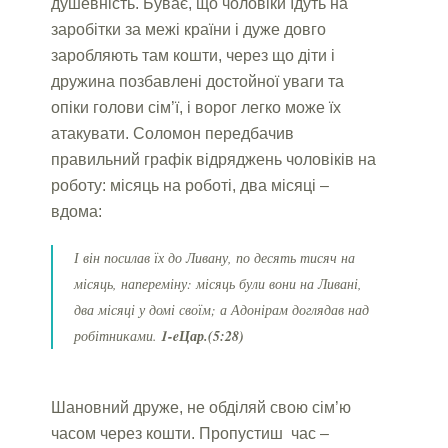
душевність. Буває, що чоловіки їдуть на
заробітки за межі країни і дуже довго
заробляють там кошти, через що діти і
дружина позбавлені достойної уваги та
опіки голови сім’ї, і ворог легко може їх
атакувати. Соломон передбачив
правильний графік відряджень чоловіків на
роботу: місяць на роботі, два місяці –
вдома:
І він посилав їх до Ливану, по десять тисяч на
місяць, напереміну: місяць були вони на Ливані,
два місяці у домі своїм; а Адонірам доглядав над
робітниками.
1-eЦар.(5:28)
Шановний друже, не обділяй свою сім’ю
часом через кошти. Пропустиш час –