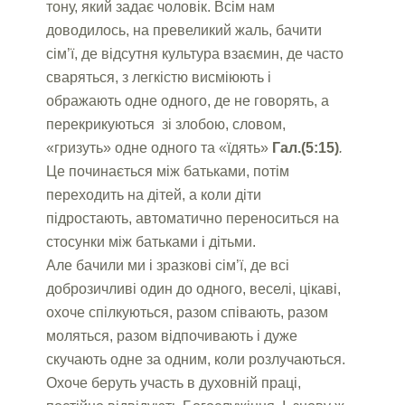
тону, який задає чоловік. Всім нам
доводилось, на превеликий жаль, бачити
сім’ї, де відсутня культура взаємин, де часто
сваряться, з легкістю висміюють і
ображають одне одного, де не говорять, а
перекрикуються зі злобою, словом,
«гризуть» одне одного та «їдять»
Гал.(5:15)
.
Це починається між батьками, потім
переходить на дітей, а коли діти
підростають, автоматично переноситься на
стосунки між батьками і дітьми.
Але бачили ми і зразкові сім’ї, де всі
доброзичливі один до одного, веселі, цікаві,
охоче спілкуються, разом співають, разом
моляться, разом відпочивають і дуже
скучають одне за одним, коли розлучаються.
Охоче беруть участь в духовній праці,