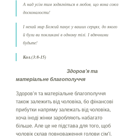
А над усім тим зодягніться в любов, що вона союз
досконалости!
І нехай мир Божий панує у ваших серцях, до якого
й були ви покликані в одному тілі. І вдячними
будьте!
Кол.(3:8-15)
Здоров
’
я та
матеріальне благополуччя
Здоров’я та матеріальне благополуччя
також залежить від чоловіка, бо фінансові
прибутки напряму залежать від чоловіка,
хоча іноді жінки заробляють набагато
більше. Але це не підстава для того, щоб
чоловік склав повноваження голови сім’ї.