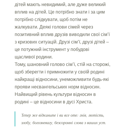
дітей мають невидимий, але дуже великий
вплив на дітей. Це потрібно знати і за цим
потрібно слідкувати, щоб потім не
жалкувати. Деякі голови сімей через
позитивний вплив друзів виводили свої сім’ї
з кризових ситуацій. Друзі сім’ї, друзі дітей –
це потужний інструмент у побудові
щасливої родини.
Тому, шановний голово сім’ї, стій на сторожі,
щоб зберегти і примножити у своїй родині
найкращі відносини, унеможливити будь-які
прояви неєвангельських норм відносин.
Найвищий рівень культури відносин в
родині – це відносини в дусі Христа.
Тепер же відкиньте і ви все оте: гнів, лютість,
злобу, богозневагу, безсоромні слова з ваших уст.