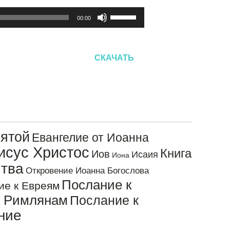
Используйте
00:00
клавиши
вверх/
вниз,
СКАЧАТЬ
чтобы
увеличить
или
уменьшить
громкость.
ятой
Евангелие от Иоанна
исус Христос
Книга
Иов
Исаия
Иона
тва
Откровение Иоанна Богослова
Послание к
ие к Евреям
к Римлянам
Послание к
ние