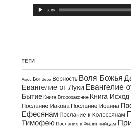
Аудиоплеер
00:00
ТЕГИ
Воля Божья
Д
Верность
Бог
Амос
Вера
Евангелие 
Евангелие от Луки
Бытие
Книга Исход
Книга Второзаконие
По
Послание Иакова
Послание Иоанна
П
Ефесянам
Послание к Колоссянам
Пр
Тимофею
Послание к Филиппийцам