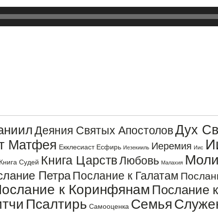
Дух Св
аниил
Деяния Святых Апостолов
И
от Матфея
Иеремия
Екклесиаст
Есфирь
Иезекииль
Иис
Моли
Книга Царств
Любовь
Книга Судей
Малахия
слание Петра
Послание к Галатам
Послан
ослание к Коринфянам
Послание 
итчи
Псалтирь
Семья
Служе
Самооценка