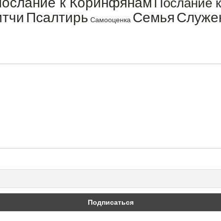
ослание к Коринфянам
Послание 
итчи
Псалтирь
Семья
Служе
Самооценка