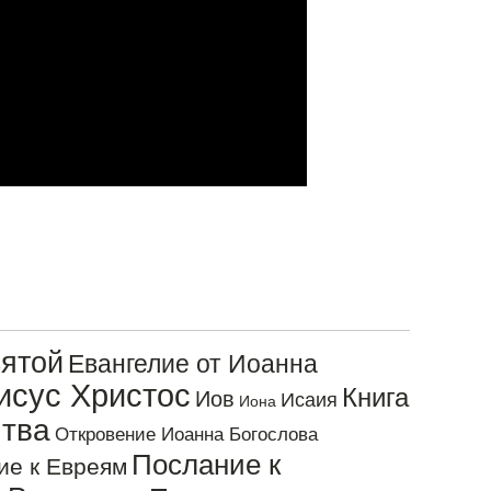
ятой
Евангелие от Иоанна
исус Христос
Книга
Иов
Исаия
Иона
тва
Откровение Иоанна Богослова
Послание к
ие к Евреям