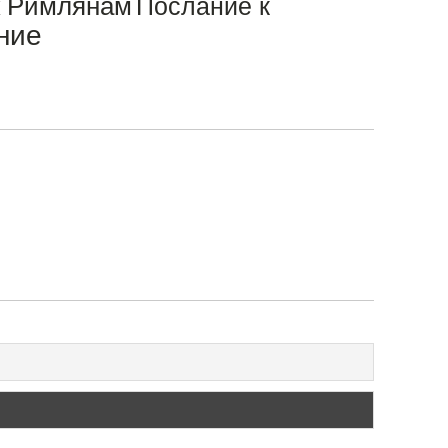
к Римлянам
Послание к
ние