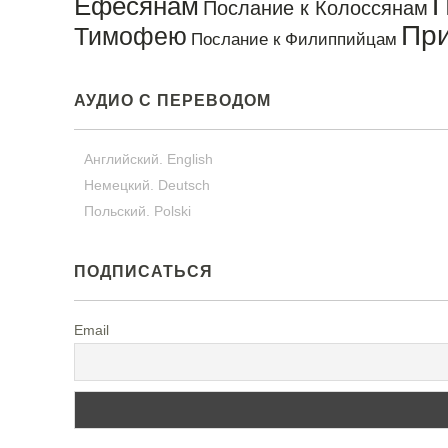
П
Ефесянам
Послание к Колоссянам
Пр
Тимофею
Послание к Филиппийцам
АУДИО С ПЕРЕВОДОМ
Английский. English
Немецкий. Deutsch
Польский. Polski
ПОДПИСАТЬСЯ
Email