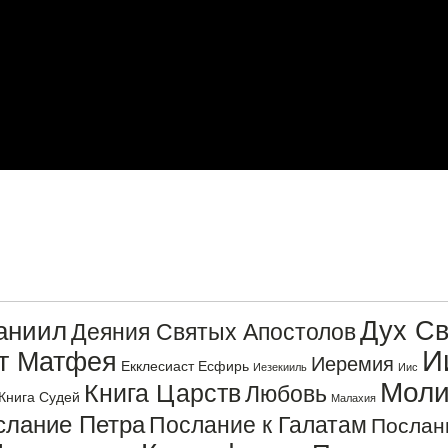
Дух Св
аниил
Деяния Святых Апостолов
И
от Матфея
Иеремия
Екклесиаст
Есфирь
Иезекииль
Иис
Моли
Книга Царств
Любовь
Книга Судей
Малахия
слание Петра
Послание к Галатам
Послан