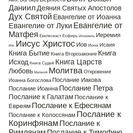
Амос
Вера
Даниил
Деяния Святых Апостолов
Дух Святой
Евангелие от Иоанна
Евангелие от
Евангелие от Луки
Матфея
Иеремия
Екклесиаст
Есфирь
Иезекииль
Иисус Христос
Иов
Исаия
Иона
Иис
Книга Бытие
Книга
Книга Второзаконие
Книга Царств
Исход
Книга Судей
Молитва
Любовь
Откровение
Малахия
Послание Иакова
Иоанна Богослова
Послание Петра
Послание Иоанна
Послание к Галатам
Послание к
Послание к Ефесянам
Евреям
Послание к
Послание к Колоссянам
Коринфянам
Послание к
Римлянам
Послание к Тимофею