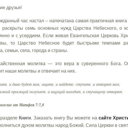
ие друзья!
жданный час настал – напечатана самая практичная книга
, раскрыты семь основных нужд Царства Небесного, о к
янно и с усердием. Если живая Евангельская Церковь Хри
твы, то Царство Небесное будет быстрыми темпами ра
а, семьи, села, города и страны.
тайственная молитва — это вера в суверенного Бога. 
т наши молитвы и отвечает на них.
сите, и дано будет вам; ищите, и найдете; стучите, и отворят вам;
 всякий просящий получает, и ищущий находит, и стучащему отворят.
ангелие от Матфея 7:7,8
 разделе
Книги
. Заказать книгу Вы можете на
сайте Христ
аполниться духом молитвы народ Божий. Сила Церкви в свят