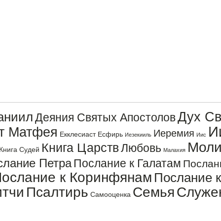
Дух Св
аниил
Деяния Святых Апостолов
И
от Матфея
Иеремия
Екклесиаст
Есфирь
Иезекииль
Иис
Моли
Книга Царств
Любовь
Книга Судей
Малахия
слание Петра
Послание к Галатам
Послан
ослание к Коринфянам
Послание 
итчи
Псалтирь
Семья
Служе
Самооценка