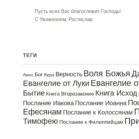
Пусть всех Вас благословит Господь!
С Уважением, Ростислав
ТЕГИ
Воля Божья
Д
Верность
Бог
Амос
Вера
Евангелие 
Евангелие от Луки
Бытие
Книга Исход
Книга Второзаконие
По
Послание Иакова
Послание Иоанна
П
Ефесянам
Послание к Колоссянам
Пр
Тимофею
Послание к Филиппийцам