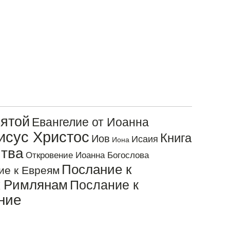
ятой
Евангелие от Иоанна
исус Христос
Книга
Иов
Исаия
Иона
тва
Откровение Иоанна Богослова
Послание к
ие к Евреям
к Римлянам
Послание к
ние