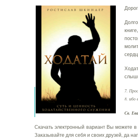
Дорог
Долго
книге
посто
моли
сердц
Хода
слыши
7. Про
8. ибо
Св. Ев
Скачать электронный вариант Вы можете в
Заказывайте для себя и своих друзей, да н