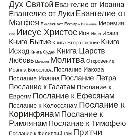
Дух Святой
Евангелие от Иоанна
Евангелие от
Евангелие от Луки
Матфея
Иеремия
Екклесиаст
Есфирь
Иезекииль
Иисус Христос
Иов
Исаия
Иона
Иис
Книга Бытие
Книга
Книга Второзаконие
Книга Царств
Исход
Книга Судей
Молитва
Любовь
Откровение
Малахия
Послание Иакова
Иоанна Богослова
Послание Петра
Послание Иоанна
Послание к Галатам
Послание к
Послание к Ефесянам
Евреям
Послание к
Послание к Колоссянам
Коринфянам
Послание к
Римлянам
Послание к Тимофею
Притчи
Послание к Филиппийцам