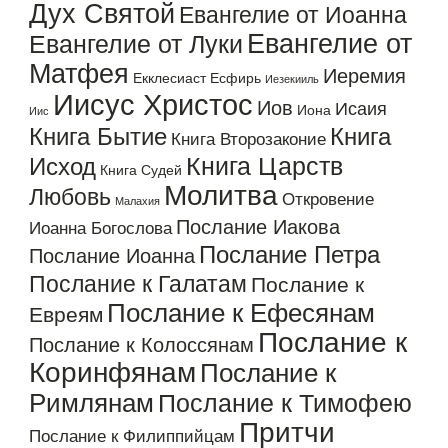
Дух Святой
Евангелие от Иоанна
Евангелие от
Евангелие от Луки
Матфея
Иеремия
Екклесиаст
Есфирь
Иезекииль
Иисус Христос
Иов
Исаия
Иона
Иис
Книга Бытие
Книга
Книга Второзаконие
Книга Царств
Исход
Книга Судей
Молитва
Любовь
Откровение
Малахия
Послание Иакова
Иоанна Богослова
Послание Петра
Послание Иоанна
Послание к Галатам
Послание к
Послание к Ефесянам
Евреям
Послание к
Послание к Колоссянам
Коринфянам
Послание к
Римлянам
Послание к Тимофею
Притчи
Послание к Филиппийцам