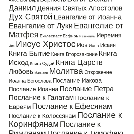
Амос
Вера
Даниил
Деяния Святых Апостолов
Дух Святой
Евангелие от Иоанна
Евангелие от
Евангелие от Луки
Матфея
Иеремия
Екклесиаст
Есфирь
Иезекииль
Иисус Христос
Иов
Исаия
Иона
Иис
Книга Бытие
Книга
Книга Второзаконие
Книга Царств
Исход
Книга Судей
Молитва
Любовь
Откровение
Малахия
Послание Иакова
Иоанна Богослова
Послание Петра
Послание Иоанна
Послание к Галатам
Послание к
Послание к Ефесянам
Евреям
Послание к
Послание к Колоссянам
Коринфянам
Послание к
Римлянам
Послание к Тимофею