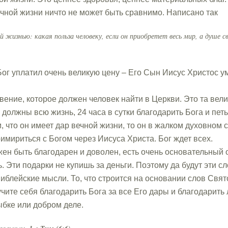
ечной жизни ничто не может быть сравнимо. Написано так
й жизнью: какая польза человеку, если он приобретет весь мир, а душе с
Бог уплатил очень великую цену – Его Сын Иисус Христос у
ение, которое должен человек найти в Церкви. Это та вели
олжны всю жизнь, 24 часа в сутки благодарить Бога и петь
м, что он имеет дар вечной жизни, то он в жалком духовном 
имириться с Богом через Иисуса Христа. Бог ждет всех.
жен быть благодарен и доволен, есть очень основательный 
 Эти подарки не купишь за деньги. Поэтому да будут эти
иблейские мысли. То, что строится на основании слов Свято
учите себя благодарить Бога за все Его дары и благодарить 
ыбке или добром деле.