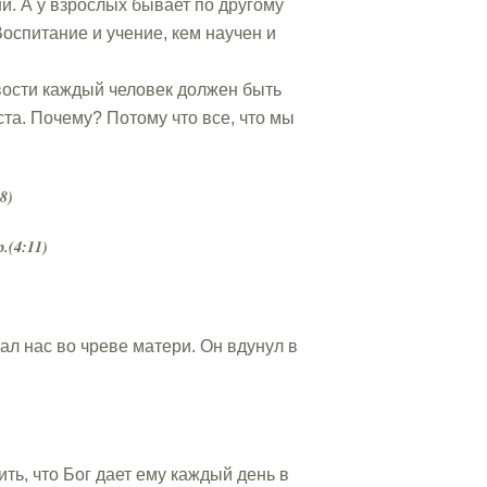
ни. А у взрослых бывает по другому
оспитание и учение, кем научен и
ивости каждый человек должен быть
та. Почему? Потому что все, что мы
8)
.(4:11)
ал нас во чреве матери. Он вдунул в
ть, что Бог дает ему каждый день в