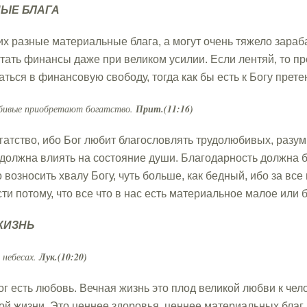
ЫЕ БЛАГА
них разные материальные блага, а могут очень тяжело зара
тать финансы даже при великом усилии. Если лентяй, то прет
ться в финансовую свободу, тогда как бы есть к Богу претен
юбивые приобретают богатство.
Прит.(11:16)
гатство, ибо Бог любит благословлять трудолюбивых, разум
 должна влиять на состояние души. Благодарность должна б
о возносить хвалу Богу, чуть больше, как бедный, ибо за вс
ти потому, что все что в нас есть материальное малое или
ЖИЗНЬ
 небесах.
Лук.(10:20)
ог есть любовь. Вечная жизнь это плод великой любви к чел
ой жизни. Это ценнее здоровья, ценнее материальных благ.