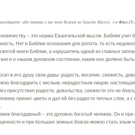
лагодарите: ибо такова о вас воля Божия во Христе Иисусе. 1
-e Фесс.(5:
человечеству – это норма Евангельской мысли. Библия учит
ность. Нет в Библии основания для ропота, то есть недово
 святой книги Библии, а нарушитель одной из главных запов
зни и о нашем духовном состоянии, каким оно должно быть
сит в его душу свои дары: радость, веселие, свежесть, дов
можно благодарить с кислым, нерадостным лицом, настоящая
ез присутствия радости, довольства, свежести это не благо
еловеку принес цветы и дал ей без радости теплых слов, а 
.
овек благодарный – это духовно богатый человек. Он и при
 ценности и при больших земных благах можно стать злым ч