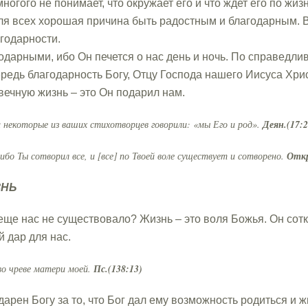
многого не понимает, что окружает его и что ждет его по жиз
для всех хорошая причина быть радостным и благодарным. В
агодарности.
годарными, ибо Он печется о нас день и ночь. По справедл
редь благодарность Богу, Отцу Господа нашего Иисуса Хрис
вечную жизнь – это Он подарил нам.
 некоторые из ваших стихотворцев говорили: «мы Его и род».
Деян.(17:2
 ибо Ты сотворил все, и [все] по Твоей воле существует и сотворено.
Откр
ЗНЬ
а еще нас не существовало? Жизнь – это воля Божья. Он сотк
й дар для нас.
во чреве матери моей.
Пс.(138:13)
рен Богу за то, что Бог дал ему возможность родиться и жи