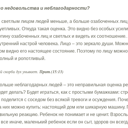
о недовольства и неблагодарности?
со светлым лицом людей меньше, а больше озабоченных лиц
етливых. Откуда такая оценка. Это видно без особых усилий
тину озабоченных лиц и светлых и видеть их соотношение
нутренний настрой человека. Лицо – это зеркало души. Можн
ом видно его настоящее состояние. Поэтому по лицу можно 
волный и ропотливый.
ой скорби дух унывает.
Прит.(15:13)
ольше неблагодарных людей – это неправильная оценка ре
удет делать? Будет играться, как с простыми бумажками: ст
 поделится с соседом без всякой тревоги и осуждения. Поче
о за них можно купить: настоящий дом или шикарную машину
вильную реакцию. Ребенок не понимает и не ценит. Взрослы
все иначе, маленький ребенок если он сыт, здоров он всегд