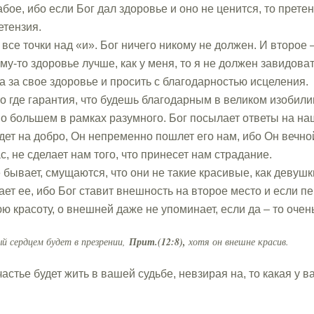
ое, ибо если Бог дал здоровье и оно не ценится, то претенз
етензия.
се точки над «и». Бог ничего никому не должен. И второе –
му-то здоровье лучше, как у меня, то я не должен завидоват
а за свое здоровье и просить с благодарностью исцеления.
то где гарантия, что будешь благодарным в великом изобил
ь о большем в рамках разумного. Бог посылает ответы на 
удет на добро, Он непременно пошлет его нам, ибо Он вечн
с, не сделает нам того, что принесет нам страдание.
 бывает, смущаются, что они не такие красивые, как девуш
ет ее, ибо Бог ставит внешность на второе место и если п
ю красоту, о внешней даже не упоминает, если да – то очен
ый сердцем будет в презрении,
Прит.(12:8),
хотя он внешне красив.
тье будет жить в вашей судьбе, невзирая на, то какая у вас