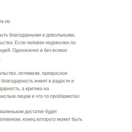
16-18)
 быть благодарными и довольными,
льства. Если человек недоволен по
едей. Однозначно и без всяких
.
ольство, оптимизм, прекрасное
 благодарность живет в радости и
дарность, а критика на
с кислым лицом и что-то пробормотал
 маленьком достатке будет
еловеком, конец которого может быть