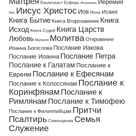
Матфея
Иеремия
Екклесиаст
Есфирь
Иезекииль
Иисус Христос
Иов
Исаия
Иона
Иис
Книга Бытие
Книга
Книга Второзаконие
Книга Царств
Исход
Книга Судей
Молитва
Любовь
Откровение
Малахия
Послание Иакова
Иоанна Богослова
Послание Петра
Послание Иоанна
Послание к Галатам
Послание к
Послание к Ефесянам
Евреям
Послание к
Послание к Колоссянам
Коринфянам
Послание к
Римлянам
Послание к Тимофею
Притчи
Послание к Филиппийцам
Псалтирь
Семья
Самооценка
Служение