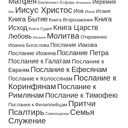
Матфея
Иеремия
Екклесиаст
Есфирь
Иезекииль
Иисус Христос
Иов
Исаия
Иона
Иис
Книга Бытие
Книга
Книга Второзаконие
Книга Царств
Исход
Книга Судей
Молитва
Любовь
Откровение
Малахия
Послание Иакова
Иоанна Богослова
Послание Петра
Послание Иоанна
Послание к Галатам
Послание к
Послание к Ефесянам
Евреям
Послание к
Послание к Колоссянам
Коринфянам
Послание к
Римлянам
Послание к Тимофею
Притчи
Послание к Филиппийцам
Псалтирь
Семья
Самооценка
Служение