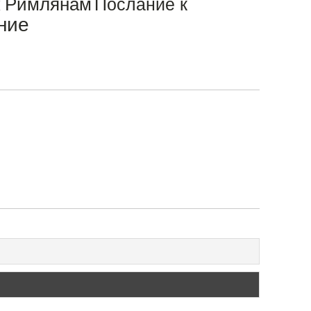
к Римлянам
Послание к
ние