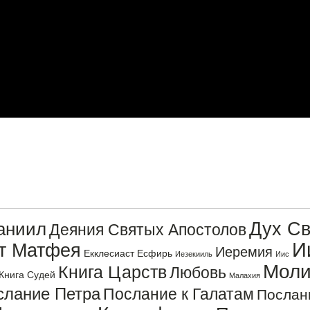
Дух Св
аниил
Деяния Святых Апостолов
И
от Матфея
Иеремия
Екклесиаст
Есфирь
Иезекииль
Иис
Моли
Книга Царств
Любовь
Книга Судей
Малахия
слание Петра
Послание к Галатам
Послан