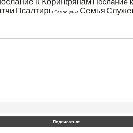
ослание к Коринфянам
Послание 
итчи
Псалтирь
Семья
Служе
Самооценка