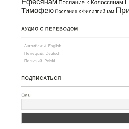
П
Ефесянам
Послание к Колоссянам
Пр
Тимофею
Послание к Филиппийцам
АУДИО С ПЕРЕВОДОМ
Английский. English
Немецкий. Deutsch
Польский. Polski
ПОДПИСАТЬСЯ
Email