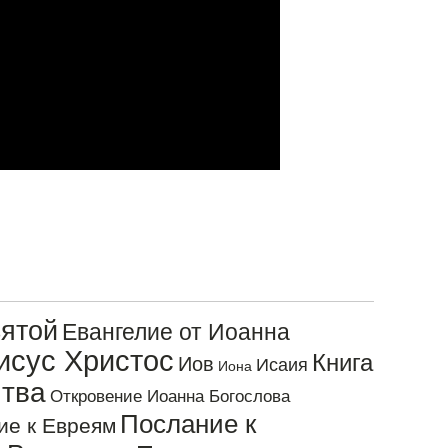
ятой
Евангелие от Иоанна
исус Христос
Книга
Иов
Исаия
Иона
тва
Откровение Иоанна Богослова
Послание к
ие к Евреям