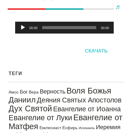
Аудиоплеер
00:00
00:00
СКАЧАТЬ
ТЕГИ
Воля Божья
Верность
Бог
Амос
Вера
Даниил
Деяния Святых Апостолов
Дух Святой
Евангелие от Иоанна
Евангелие от
Евангелие от Луки
Матфея
Иеремия
Екклесиаст
Есфирь
Иезекииль