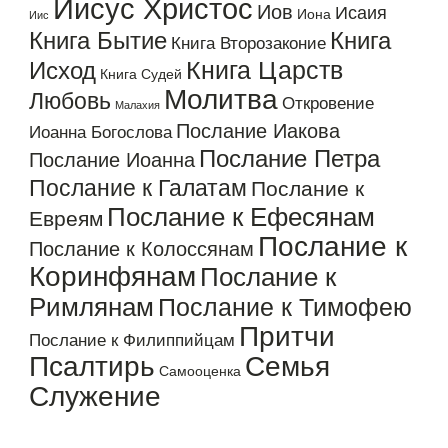
Иисус Христос
Иов
Исаия
Иона
Иис
Книга Бытие
Книга
Книга Второзаконие
Книга Царств
Исход
Книга Судей
Молитва
Любовь
Откровение
Малахия
Послание Иакова
Иоанна Богослова
Послание Петра
Послание Иоанна
Послание к Галатам
Послание к
Послание к Ефесянам
Евреям
Послание к
Послание к Колоссянам
Коринфянам
Послание к
Римлянам
Послание к Тимофею
Притчи
Послание к Филиппийцам
Псалтирь
Семья
Самооценка
Служение