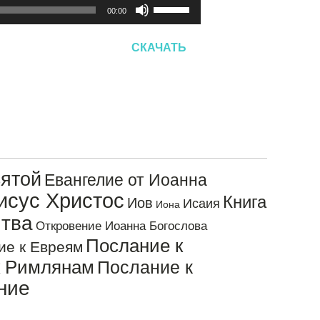
Используйте
00:00
клавиши
вверх/
СКАЧАТЬ
вниз,
чтобы
увеличить
или
уменьшить
громкость.
ятой
Евангелие от Иоанна
исус Христос
Книга
Иов
Исаия
Иона
тва
Откровение Иоанна Богослова
Послание к
ие к Евреям
к Римлянам
Послание к
ние