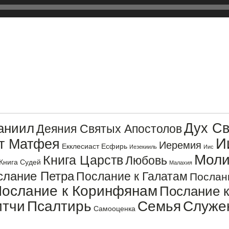
Дух Св
аниил
Деяния Святых Апостолов
И
от Матфея
Иеремия
Екклесиаст
Есфирь
Иезекииль
Иис
Моли
Книга Царств
Любовь
Книга Судей
Малахия
слание Петра
Послание к Галатам
Послан
ослание к Коринфянам
Послание 
итчи
Псалтирь
Семья
Служе
Самооценка