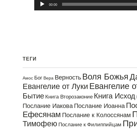
Аудиоплеер
00:00
ТЕГИ
Воля Божья
Д
Верность
Бог
Амос
Вера
Евангелие 
Евангелие от Луки
Бытие
Книга Исход
Книга Второзаконие
По
Послание Иакова
Послание Иоанна
П
Ефесянам
Послание к Колоссянам
Пр
Тимофею
Послание к Филиппийцам