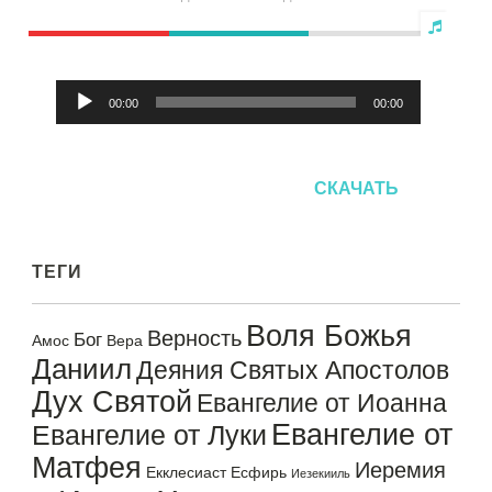
Аудиоплеер
00:00
00:00
СКАЧАТЬ
ТЕГИ
Воля Божья
Верность
Бог
Амос
Вера
Даниил
Деяния Святых Апостолов
Дух Святой
Евангелие от Иоанна
Евангелие от
Евангелие от Луки
Матфея
Иеремия
Екклесиаст
Есфирь
Иезекииль