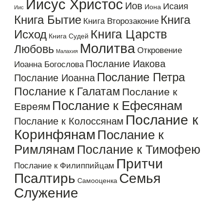
Иисус Христос
Иов
Исаия
Иона
Иис
Книга Бытие
Книга
Книга Второзаконие
Книга Царств
Исход
Книга Судей
Молитва
Любовь
Откровение
Малахия
Послание Иакова
Иоанна Богослова
Послание Петра
Послание Иоанна
Послание к Галатам
Послание к
Послание к Ефесянам
Евреям
Послание к
Послание к Колоссянам
Коринфянам
Послание к
Римлянам
Послание к Тимофею
Притчи
Послание к Филиппийцам
Псалтирь
Семья
Самооценка
Служение