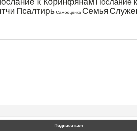
ослание к Коринфянам
Послание 
итчи
Псалтирь
Семья
Служе
Самооценка