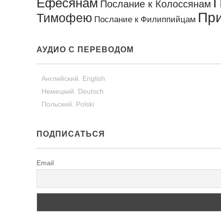
П
Ефесянам
Послание к Колоссянам
Пр
Тимофею
Послание к Филиппийцам
АУДИО С ПЕРЕВОДОМ
Английский. English
Немецкий. Deutsch
Польский. Polski
ПОДПИСАТЬСЯ
Email