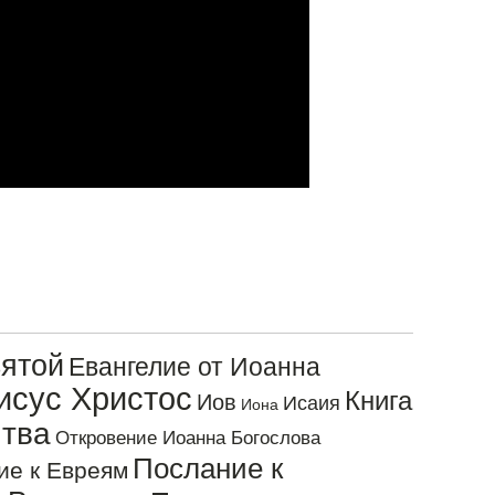
ятой
Евангелие от Иоанна
исус Христос
Книга
Иов
Исаия
Иона
тва
Откровение Иоанна Богослова
Послание к
ие к Евреям