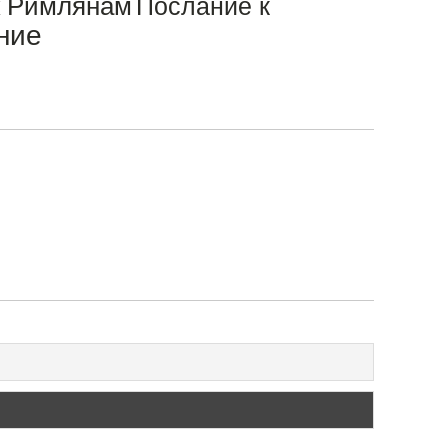
к Римлянам
Послание к
ние