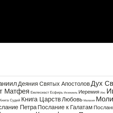
Дух Св
аниил
Деяния Святых Апостолов
И
от Матфея
Иеремия
Екклесиаст
Есфирь
Иезекииль
Иис
Моли
Книга Царств
Любовь
Книга Судей
Малахия
слание Петра
Послание к Галатам
Послан