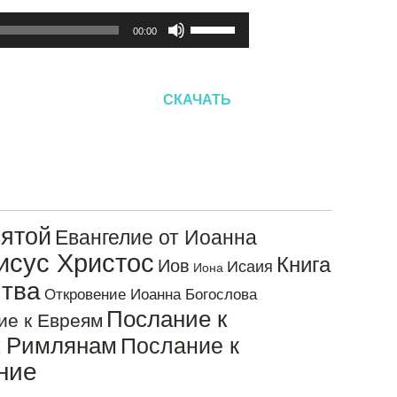
Используйте
00:00
клавиши
вверх/
вниз,
СКАЧАТЬ
чтобы
увеличить
или
уменьшить
громкость.
ятой
Евангелие от Иоанна
исус Христос
Книга
Иов
Исаия
Иона
тва
Откровение Иоанна Богослова
Послание к
ие к Евреям
к Римлянам
Послание к
ние