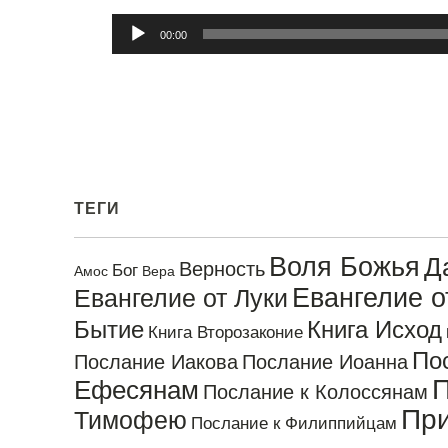
Аудиоплеер
00:00
ТЕГИ
Воля Божья
Д
Верность
Бог
Амос
Вера
Евангелие 
Евангелие от Луки
Бытие
Книга Исход
Книга Второзаконие
По
Послание Иакова
Послание Иоанна
П
Ефесянам
Послание к Колоссянам
Пр
Тимофею
Послание к Филиппийцам