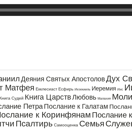
Дух Св
аниил
Деяния Святых Апостолов
И
от Матфея
Иеремия
Екклесиаст
Есфирь
Иезекииль
Иис
Моли
Книга Царств
Любовь
Книга Судей
Малахия
слание Петра
Послание к Галатам
Послан
ослание к Коринфянам
Послание 
итчи
Псалтирь
Семья
Служе
Самооценка