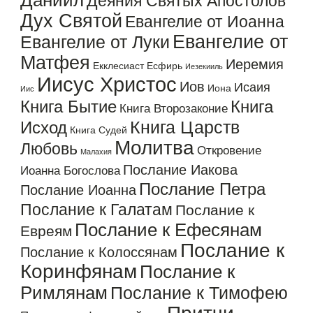
Даниил
Деяния Святых Апостолов
Дух Святой
Евангелие от Иоанна
Евангелие от
Евангелие от Луки
Матфея
Иеремия
Екклесиаст
Есфирь
Иезекииль
Иисус Христос
Иов
Исаия
Иона
Иис
Книга Бытие
Книга
Книга Второзаконие
Книга Царств
Исход
Книга Судей
Молитва
Любовь
Откровение
Малахия
Послание Иакова
Иоанна Богослова
Послание Петра
Послание Иоанна
Послание к Галатам
Послание к
Послание к Ефесянам
Евреям
Послание к
Послание к Колоссянам
Коринфянам
Послание к
Римлянам
Послание к Тимофею