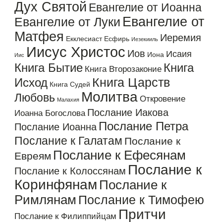
Дух Святой
Евангелие от Иоанна
Евангелие от
Евангелие от Луки
Матфея
Иеремия
Екклесиаст
Есфирь
Иезекииль
Иисус Христос
Иов
Исаия
Иона
Иис
Книга Бытие
Книга
Книга Второзаконие
Книга Царств
Исход
Книга Судей
Молитва
Любовь
Откровение
Малахия
Послание Иакова
Иоанна Богослова
Послание Петра
Послание Иоанна
Послание к Галатам
Послание к
Послание к Ефесянам
Евреям
Послание к
Послание к Колоссянам
Коринфянам
Послание к
Римлянам
Послание к Тимофею
Притчи
Послание к Филиппийцам