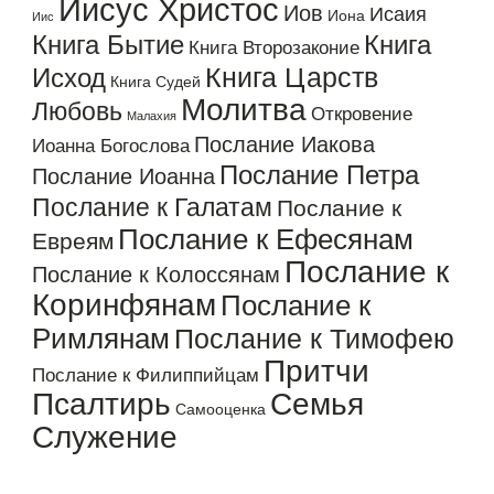
Иисус Христос
Иов
Исаия
Иона
Иис
Книга Бытие
Книга
Книга Второзаконие
Книга Царств
Исход
Книга Судей
Молитва
Любовь
Откровение
Малахия
Послание Иакова
Иоанна Богослова
Послание Петра
Послание Иоанна
Послание к Галатам
Послание к
Послание к Ефесянам
Евреям
Послание к
Послание к Колоссянам
Коринфянам
Послание к
Римлянам
Послание к Тимофею
Притчи
Послание к Филиппийцам
Псалтирь
Семья
Самооценка
Служение