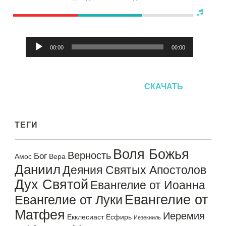
Аудиоплеер
00:00
00:00
СКАЧАТЬ
ТЕГИ
Воля Божья
Верность
Бог
Амос
Вера
Даниил
Деяния Святых Апостолов
Дух Святой
Евангелие от Иоанна
Евангелие от
Евангелие от Луки
Матфея
Иеремия
Екклесиаст
Есфирь
Иезекииль