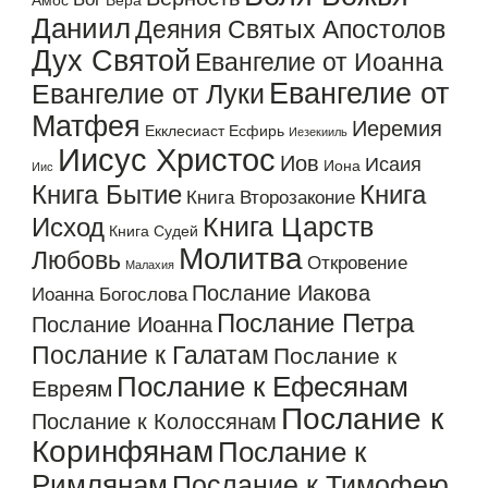
Амос
Вера
Даниил
Деяния Святых Апостолов
Дух Святой
Евангелие от Иоанна
Евангелие от
Евангелие от Луки
Матфея
Иеремия
Екклесиаст
Есфирь
Иезекииль
Иисус Христос
Иов
Исаия
Иона
Иис
Книга Бытие
Книга
Книга Второзаконие
Книга Царств
Исход
Книга Судей
Молитва
Любовь
Откровение
Малахия
Послание Иакова
Иоанна Богослова
Послание Петра
Послание Иоанна
Послание к Галатам
Послание к
Послание к Ефесянам
Евреям
Послание к
Послание к Колоссянам
Коринфянам
Послание к
Римлянам
Послание к Тимофею