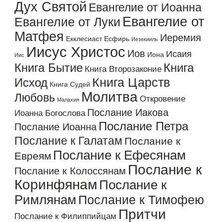
Дух Святой
Евангелие от Иоанна
Евангелие от
Евангелие от Луки
Матфея
Иеремия
Екклесиаст
Есфирь
Иезекииль
Иисус Христос
Иов
Исаия
Иона
Иис
Книга Бытие
Книга
Книга Второзаконие
Книга Царств
Исход
Книга Судей
Молитва
Любовь
Откровение
Малахия
Послание Иакова
Иоанна Богослова
Послание Петра
Послание Иоанна
Послание к Галатам
Послание к
Послание к Ефесянам
Евреям
Послание к
Послание к Колоссянам
Коринфянам
Послание к
Римлянам
Послание к Тимофею
Притчи
Послание к Филиппийцам